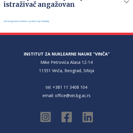
istraživač angažovan
FaLang translation system by Faboba
INSTITUT ZA NUKLEARNE NAUKE “VINČA”
Mike Petrovića Alasa 12-14
11351 Vinča, Beograd, Srbija
tel: +381 11 3408 104
email:
office@vin.bg.ac.rs