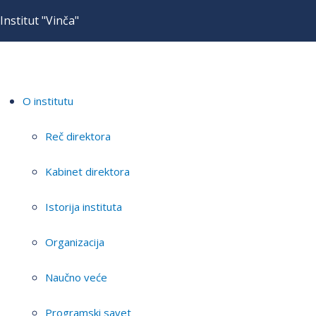
Institut "Vinča"
O institutu
Reč direktora
Kabinet direktora
Istorija instituta
Organizacija
Naučno veće
Programski savet