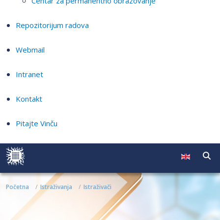
Centar za permanentno obrazovanje
Repozitorijum radova
Webmail
Intranet
Kontakt
Pitajte Vinču
Početna
Istraživanja
Istraživači