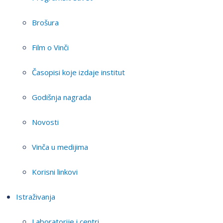
Brošura
Film o Vinči
Časopisi koje izdaje institut
Godišnja nagrada
Novosti
Vinča u medijima
Korisni linkovi
Istraživanja
Laboratorije i centri