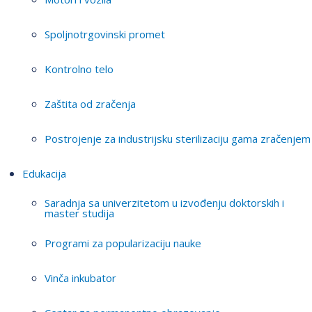
Spoljnotrgovinski promet
Kontrolno telo
Zaštita od zračenja
Postrojenje za industrijsku sterilizaciju gama zračenjem
Edukacija
Saradnja sa univerzitetom u izvođenju doktorskih i
master studija
Programi za popularizaciju nauke
Vinča inkubator