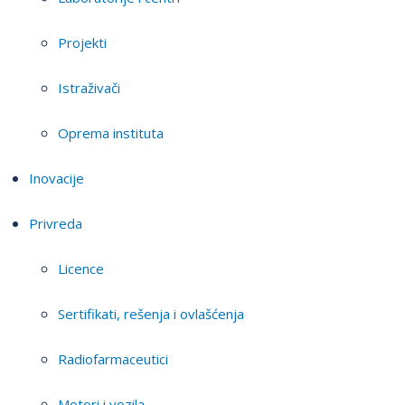
Projekti
Istraživači
Oprema instituta
Inovacije
Privreda
Licence
Sertifikati, rešenja i ovlašćenja
Radiofarmaceutici
Motori i vozila