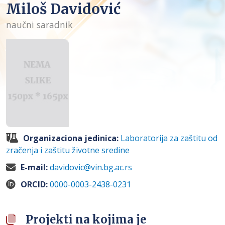
Miloš Davidović
naučni saradnik
Organizaciona jedinica:
Laboratorija za zaštitu od
zračenja i zaštitu životne sredine
E-mail:
davidovic@vin.bg.ac.rs
ORCID:
0000-0003-2438-0231
Projekti na kojima je