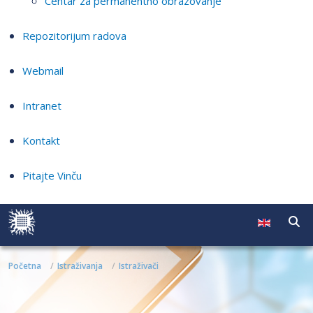
Centar za permanentno obrazovanje
Repozitorijum radova
Webmail
Intranet
Kontakt
Pitajte Vinču
Početna
Istraživanja
Istraživači