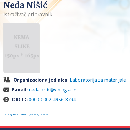
Neda Nišić
istraživač pripravnik
Organizaciona jedinica:
Laboratorija za materijale
E-mail:
neda.nisic@vin.bg.ac.rs
ORCID:
0000-0002-4956-8794
FaLang translation system by Faboba