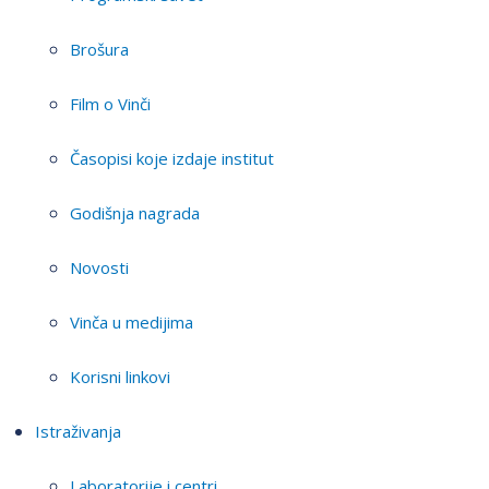
Brošura
Film o Vinči
Časopisi koje izdaje institut
Godišnja nagrada
Novosti
Vinča u medijima
Korisni linkovi
Istraživanja
Laboratorije i centri