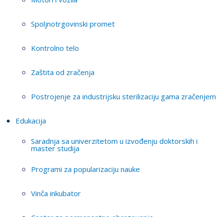
Spoljnotrgovinski promet
Kontrolno telo
Zaštita od zračenja
Postrojenje za industrijsku sterilizaciju gama zračenjem
Edukacija
Saradnja sa univerzitetom u izvođenju doktorskih i
master studija
Programi za popularizaciju nauke
Vinča inkubator