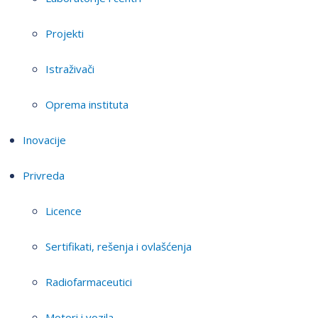
Projekti
Istraživači
Oprema instituta
Inovacije
Privreda
Licence
Sertifikati, rešenja i ovlašćenja
Radiofarmaceutici
Motori i vozila