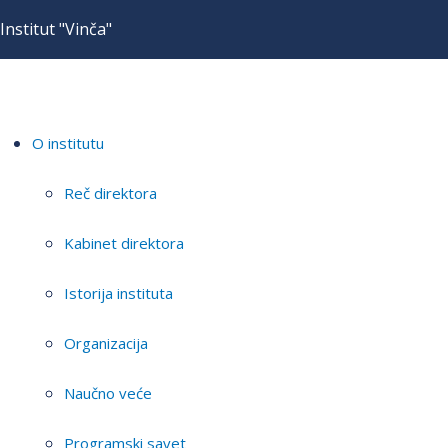
Institut "Vinča"
O institutu
Reč direktora
Kabinet direktora
Istorija instituta
Organizacija
Naučno veće
Programski savet