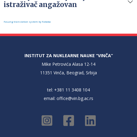
istraživač angažovan
FaLang translation system by Faboba
INSTITUT ZA NUKLEARNE NAUKE “VINČA”
Mike Petrovića Alasa 12-14
11351 Vinča, Beograd, Srbija
tel: +381 11 3408 104
email:
office@vin.bg.ac.rs