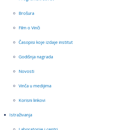
Brošura
Film o Vinči
Časopisi koje izdaje institut
Godišnja nagrada
Novosti
Vinča u medijima
Korisni linkovi
Istraživanja
Laboratorije i centri