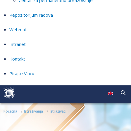
Centar za permanentno obrazovanje
Repozitorijum radova
Webmail
Intranet
Kontakt
Pitajte Vinču
Početna
Istraživanja
Istraživači