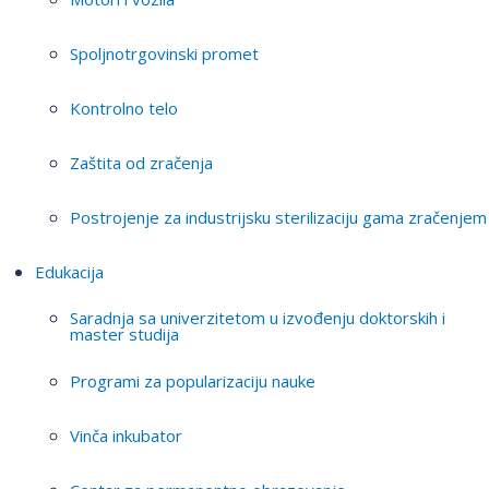
Spoljnotrgovinski promet
Kontrolno telo
Zaštita od zračenja
Postrojenje za industrijsku sterilizaciju gama zračenjem
Edukacija
Saradnja sa univerzitetom u izvođenju doktorskih i
master studija
Programi za popularizaciju nauke
Vinča inkubator