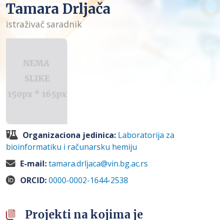
Tamara Drljača
istraživač saradnik
Organizaciona jedinica:
Laboratorija za
bioinformatiku i računarsku hemiju
E-mail:
tamara.drljaca@vin.bg.ac.rs
ORCID:
0000-0002-1644-2538
Projekti na kojima je