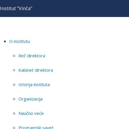
Institut "Vinča"
O institutu
Reč direktora
Kabinet direktora
Istorija instituta
Organizacija
Naučno veće
Programski savet