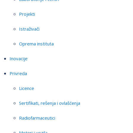
Projekti
Istraživači
Oprema instituta
Inovacije
Privreda
Licence
Sertifikati, rešenja i ovlašćenja
Radiofarmaceutici
Motori i vozila