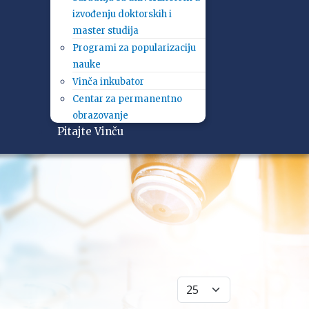
izvođenju doktorskih i
master studija
Programi za popularizaciju
nauke
Vinča inkubator
Centar za permanentno
obrazovanje
Pitajte Vinču
Prikaži broj