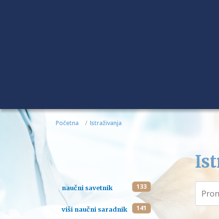
Početna
Istraživanja
Ist
133
naučni savetnik
141
viši naučni saradnik