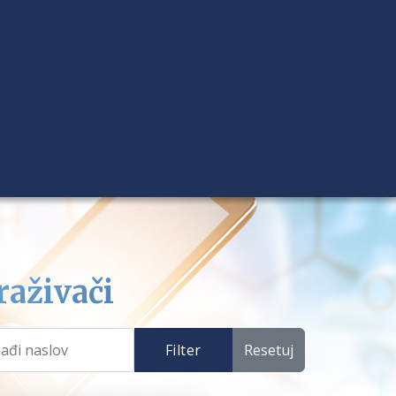
raživači
Filter
Resetuj