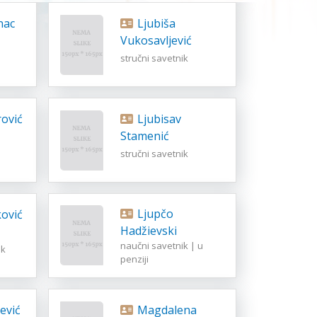
nac
Ljubiša
Vukosavljević
stručni savetnik
rović
Ljubisav
Stamenić
stručni savetnik
Ljupčo
Hadžievski
naučni savetnik | u
ik
penziji
jević
Magdalena