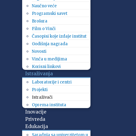
Naučno veće
Programski savet
Brošura
Film o Vinči
Časopisi koje izdaje institut
Godišnja nagrada
Novosti
Vinča u medijima
Korisni linkovi
Istraživanja
Laboratorije i centri
Projekti
Istraživači
Oprema instituta
Inovacije
Privreda
Edukacija
Saradnja sa univerzitetom u