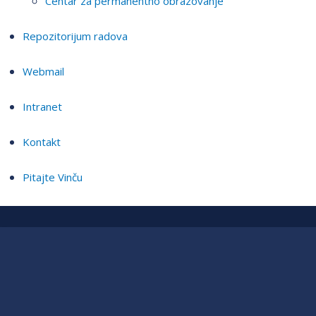
Centar za permanentno obrazovanje
Repozitorijum radova
Webmail
Intranet
Kontakt
Pitajte Vinču