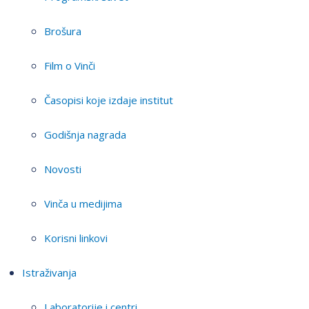
Brošura
Film o Vinči
Časopisi koje izdaje institut
Godišnja nagrada
Novosti
Vinča u medijima
Korisni linkovi
Istraživanja
Laboratorije i centri