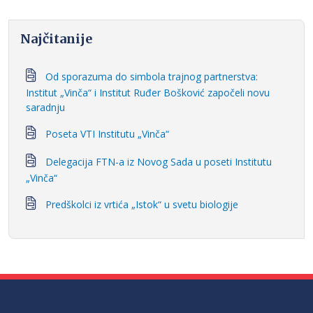
Najčitanije
Od sporazuma do simbola trajnog partnerstva:
Institut „Vinča“ i Institut Ruđer Bošković započeli novu
saradnju
Poseta VTI Institutu „Vinča“
Delegacija FTN-a iz Novog Sada u poseti Institutu
„Vinča“
Predškolci iz vrtića „Istok“ u svetu biologije