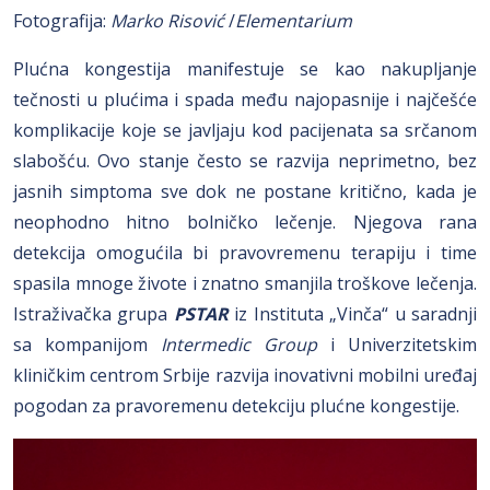
Fotografija:
Marko Risović
/
Elementarium
Plućna kongestija manifestuje se kao nakupljanje
tečnosti u plućima i spada među najopasnije i najčešće
komplikacije koje se javljaju kod pacijenata sa srčanom
slabošću. Ovo stanje često se razvija neprimetno, bez
jasnih simptoma sve dok ne postane kritično, kada je
neophodno hitno bolničko lečenje. Njegova rana
detekcija omogućila bi pravovremenu terapiju i time
spasila mnoge živote i znatno smanjila troškove lečenja.
Istraživačka grupa
PSTAR
iz Instituta „Vinča“ u saradnji
sa kompanijom
Intermedic Group
i Univerzitetskim
kliničkim centrom Srbije razvija inovativni mobilni uređaj
pogodan za pravoremenu detekciju plućne kongestije.