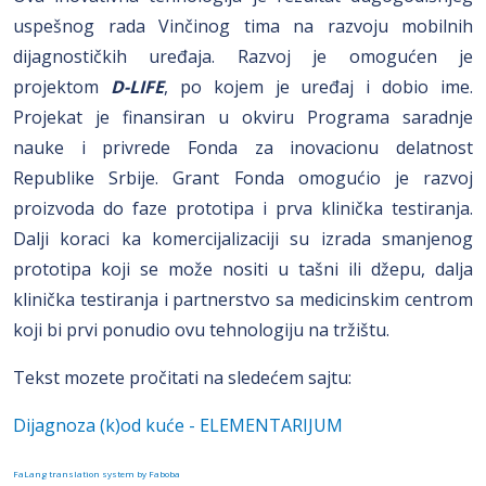
uspešnog rada Vinčinog tima na razvoju mobilnih
dijagnostičkih uređaja. Razvoj je omogućen je
projektom
D-LIFE
, po kojem je uređaj i dobio ime.
Projekat je finansiran u okviru Programa saradnje
nauke i privrede Fonda za inovacionu delatnost
Republike Srbije. Grant Fonda omogućio je razvoj
proizvoda do faze prototipa i prva klinička testiranja.
Dalji koraci ka komercijalizaciji su izrada smanjenog
prototipa koji se može nositi u tašni ili džepu, dalja
klinička testiranja i partnerstvo sa medicinskim centrom
koji bi prvi ponudio ovu tehnologiju na tržištu.
Tekst mozete pročitati na sledećem sajtu:
Dijagnoza (k)od kuće - ELEMENTARIJUM
FaLang translation system by Faboba