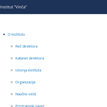
Institut "Vinča"
O institutu
Reč direktora
Kabinet direktora
Istorija instituta
Organizacija
Naučno veće
Programski savet