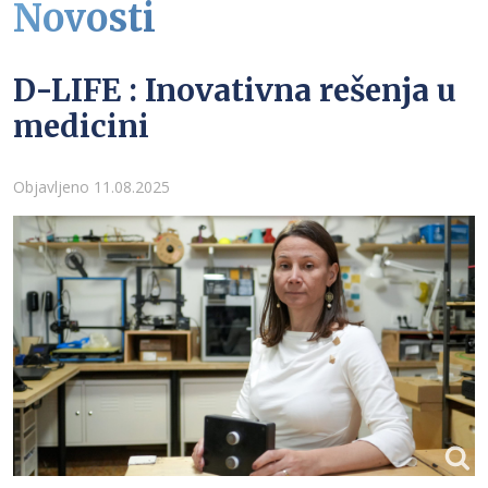
Novosti
D-LIFE : Inovativna rešenja u
medicini
Detalji
Objavljeno 11.08.2025