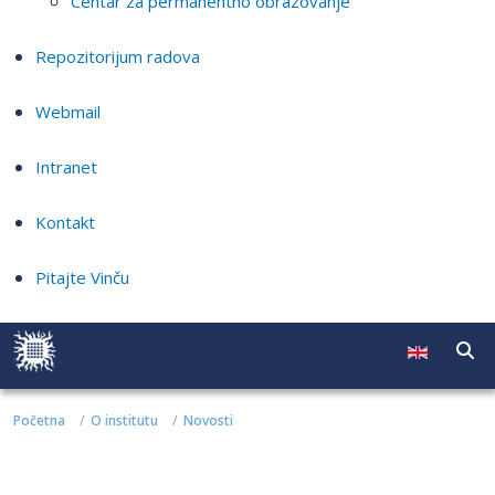
Centar za permanentno obrazovanje
Repozitorijum radova
Webmail
Intranet
Kontakt
Pitajte Vinču
Početna
O institutu
Novosti