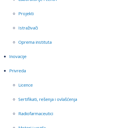
Projekti
Istraživači
Oprema instituta
Inovacije
Privreda
Licence
Sertifikati, rešenja i ovlašćenja
Radiofarmaceutici
Motori i vozila