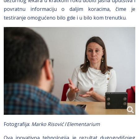
dežurnog lekara u kratkom roku dobiti jasna uputstva i
povratnu informaciju o daljim koracima, čime je
testiranje omogućeno bilo gde i u bilo kom trenutku.
Fotografija:
Marko Risović
/
Elementarium
Ova inovativna tehnologija je rezultat dugogodišnjeg