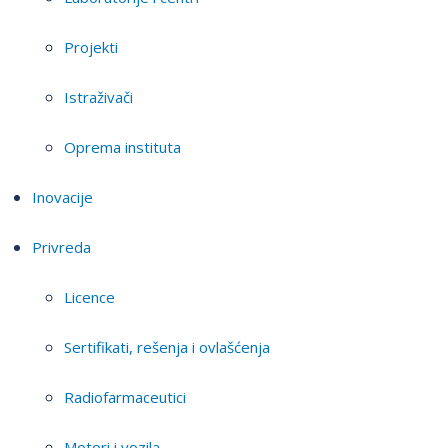
Projekti
Istraživači
Oprema instituta
Inovacije
Privreda
Licence
Sertifikati, rešenja i ovlašćenja
Radiofarmaceutici
Motori i vozila