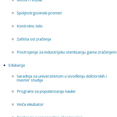
Spoljnotrgovinski promet
Kontrolno telo
Zaštita od zračenja
Postrojenje za industrijsku sterilizaciju gama zračenjem
Edukacija
Saradnja sa univerzitetom u izvođenju doktorskih i
master studija
Programi za popularizaciju nauke
Vinča inkubator