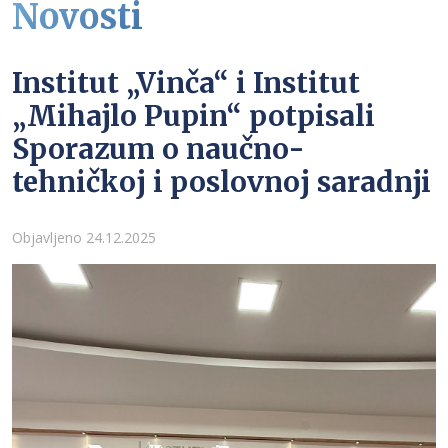
Novosti
Institut „Vinča“ i Institut
„Mihajlo Pupin“ potpisali
Sporazum o naučno-
tehničkoj i poslovnoj saradnji
Detalji
Objavljeno 24.12.2025