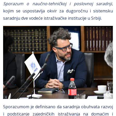
Sporazum o naučno-tehničkoj i poslovnoj saradnji
,
kojim se uspostavlja okvir za dugoročnu i sistemsku
saradnju dve vodeće istraživačke institucije u Srbiji.
Sporazumom je definisano da saradnja obuhvata razvoj
i podsticanje zajedničkih istraživanja na domaćim i