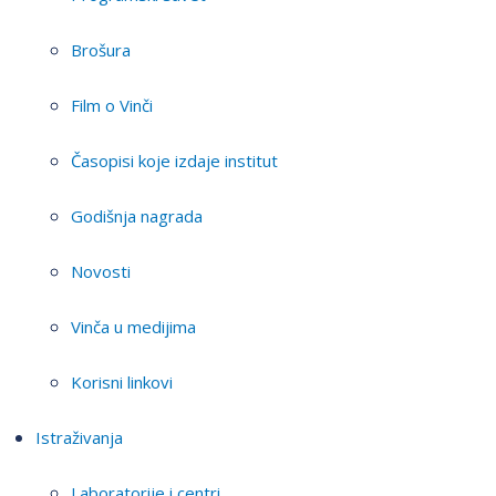
Brošura
Film o Vinči
Časopisi koje izdaje institut
Godišnja nagrada
Novosti
Vinča u medijima
Korisni linkovi
Istraživanja
Laboratorije i centri