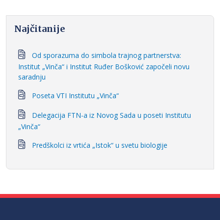
Najčitanije
Od sporazuma do simbola trajnog partnerstva:
Institut „Vinča“ i Institut Ruđer Bošković započeli novu
saradnju
Poseta VTI Institutu „Vinča“
Delegacija FTN-a iz Novog Sada u poseti Institutu
„Vinča“
Predškolci iz vrtića „Istok“ u svetu biologije