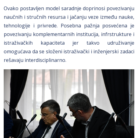
Ovako postavljen model saradnje doprinosi povezivanju
naučnih i stručnih resursa i jačanju veze između nauke,
tehnologije i privrede. Posebna pažnja posvećena je
povezivanju komplementarnih institucija, infrstrukture i
istraživačkih kapaciteta jer takvo udruživanje
omogućava da se složeni istraživački i inženjerski zadaci
rešavaju interdisciplinarno.