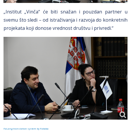
„Institut „Vinča“ će biti snažan i pouzdan partner u
svemu što sledi – od istraživanja i razvoja do konkretnih
projekata koji donose vrednost društvu i privredi.“
FaLang translation system by Faboba