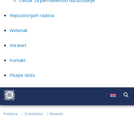
Centar za permanentno obrazovanje
Repozitorijum radova
Webmail
Intranet
Kontakt
Pitajte Vinču
Početna
O institutu
Novosti