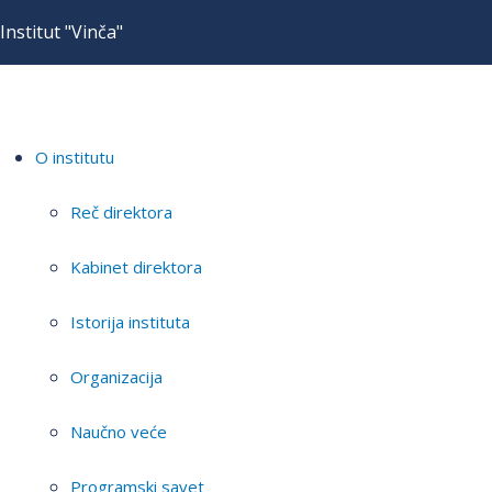
Institut "Vinča"
O institutu
Reč direktora
Kabinet direktora
Istorija instituta
Organizacija
Naučno veće
Programski savet