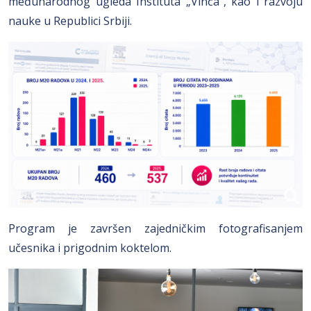
međunarodnog ugleda Instituta „Vinča“, kao i razvoju
nauke u Republici Srbiji.
Program je završen zajedničkim fotografisanjem
učesnika i prigodnim koktelom.