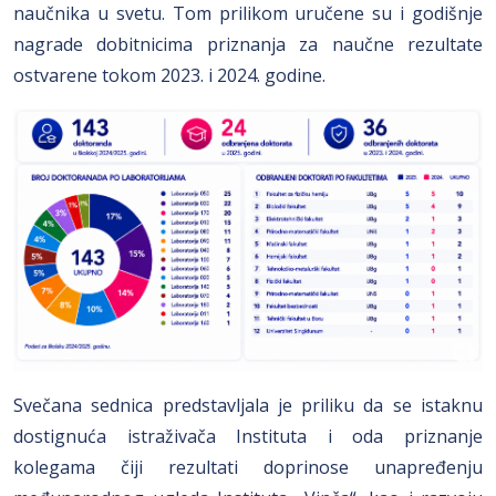
naučnika u svetu. Tom prilikom uručene su i godišnje
nagrade dobitnicima priznanja za naučne rezultate
ostvarene tokom 2023. i 2024. godine.
Svečana sednica predstavljala je priliku da se istaknu
dostignuća istraživača Instituta i oda priznanje
kolegama čiji rezultati doprinose unapređenju