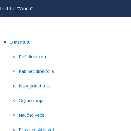
Institut "Vinča"
O institutu
Reč direktora
Kabinet direktora
Istorija instituta
Organizacija
Naučno veće
Programski savet