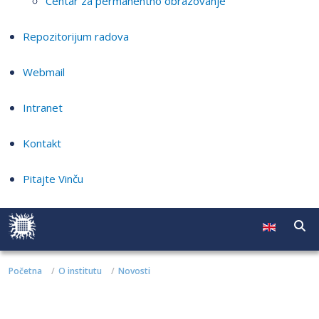
Centar za permanentno obrazovanje
Repozitorijum radova
Webmail
Intranet
Kontakt
Pitajte Vinču
Početna
O institutu
Novosti