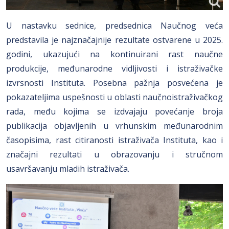
U nastavku sednice, predsednica Naučnog veća
predstavila je najznačajnije rezultate ostvarene u 2025.
godini, ukazujući na kontinuirani rast naučne
produkcije, međunarodne vidljivosti i istraživačke
izvrsnosti Instituta. Posebna pažnja posvećena je
pokazateljima uspešnosti u oblasti naučnoistraživačkog
rada, među kojima se izdvajaju povećanje broja
publikacija objavljenih u vrhunskim međunarodnim
časopisima, rast citiranosti istraživača Instituta, kao i
značajni rezultati u obrazovanju i stručnom
usavršavanju mladih istraživača.