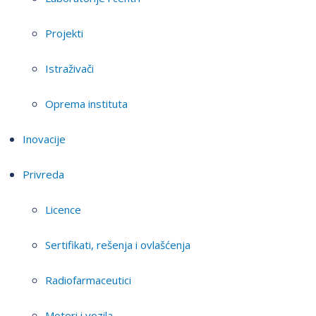
Projekti
Istraživači
Oprema instituta
Inovacije
Privreda
Licence
Sertifikati, rešenja i ovlašćenja
Radiofarmaceutici
Motori i vozila