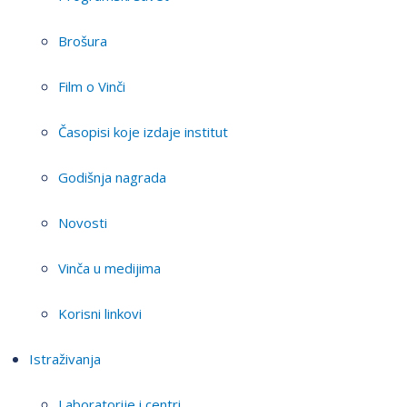
Brošura
Film o Vinči
Časopisi koje izdaje institut
Godišnja nagrada
Novosti
Vinča u medijima
Korisni linkovi
Istraživanja
Laboratorije i centri