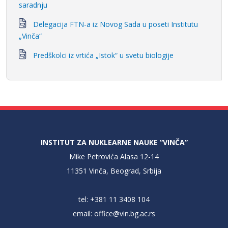
saradnju
Delegacija FTN-a iz Novog Sada u poseti Institutu
„Vinča“
Predškolci iz vrtića „Istok“ u svetu biologije
INSTITUT ZA NUKLEARNE NAUKE “VINČA”
Mike Petrovića Alasa 12-14
11351 Vinča, Beograd, Srbija
tel: +381 11 3408 104
email:
office@vin.bg.ac.rs