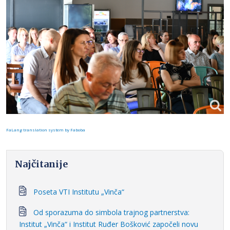
FaLang translation system by Faboba
Najčitanije
Poseta VTI Institutu „Vinča“
Od sporazuma do simbola trajnog partnerstva:
Institut „Vinča“ i Institut Ruđer Bošković započeli novu