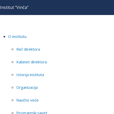
Institut "Vinča"
O institutu
Reč direktora
Kabinet direktora
Istorija instituta
Organizacija
Naučno veće
Programski savet