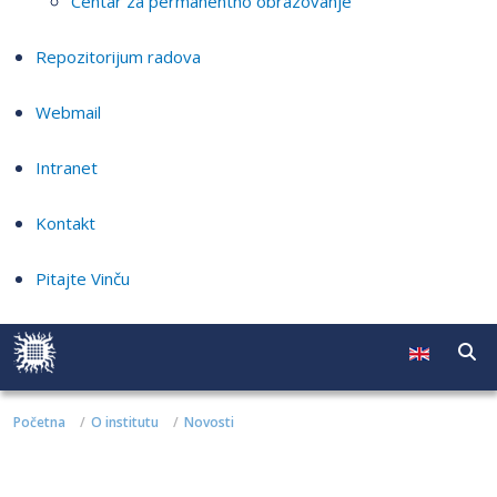
Centar za permanentno obrazovanje
Repozitorijum radova
Webmail
Intranet
Kontakt
Pitajte Vinču
Početna
O institutu
Novosti