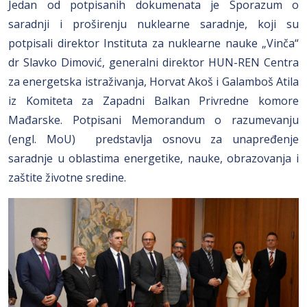
Jedan od potpisanih dokumenata je Sporazum o
saradnji i proširenju nuklearne saradnje, koji su
potpisali direktor Instituta za nuklearne nauke „Vinča“
dr Slavko Dimović, generalni direktor HUN-REN Centra
za energetska istraživanja, Horvat Akoš i Galamboš Atila
iz Komiteta za Zapadni Balkan Privredne komore
Mađarske. Potpisani Memorandum o razumevanju
(engl. MoU) predstavlja osnovu za unapređenje
saradnje u oblastima energetike, nauke, obrazovanja i
zaštite životne sredine.