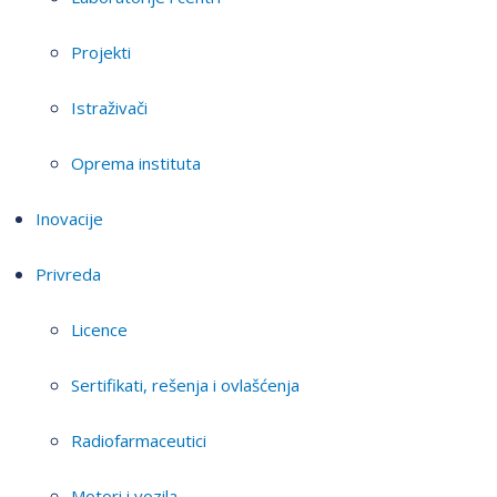
Projekti
Istraživači
Oprema instituta
Inovacije
Privreda
Licence
Sertifikati, rešenja i ovlašćenja
Radiofarmaceutici
Motori i vozila