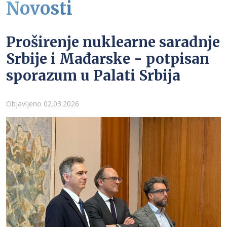
Novosti
Proširenje nuklearne saradnje
Srbije i Mađarske - potpisan
sporazum u Palati Srbija
Detalji
Objavljeno 02.03.2026