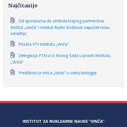
Najčitanije
Od sporazuma do simbola trajnog partnerstva:
Institut „Vinča“ i Institut Ruđer Bošković započeli novu
saradnju
Poseta VTI Institutu „Vinča“
Delegacija FTN-a iz Novog Sada u poseti Institutu
„Vinča“
Predškolci iz vrtića „Istok“ u svetu biologije
INSTITUT ZA NUKLEARNE NAUKE “VINČA”