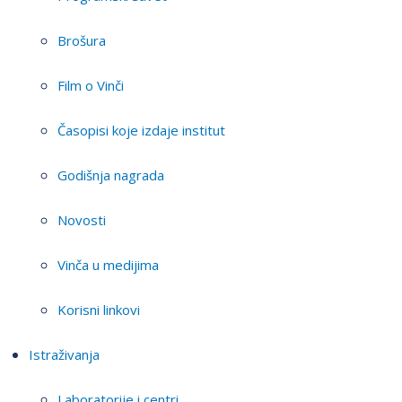
Brošura
Film o Vinči
Časopisi koje izdaje institut
Godišnja nagrada
Novosti
Vinča u medijima
Korisni linkovi
Istraživanja
Laboratorije i centri