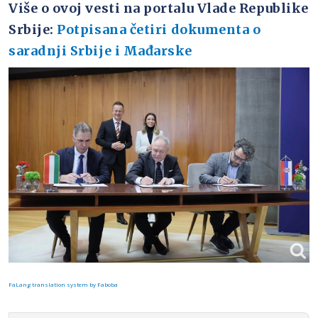
Više o ovoj vesti na portalu Vlade Republike
Srbije:
Potpisana četiri dokumenta o
saradnji Srbije i Mađarske
FaLang translation system by Faboba