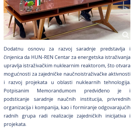
Dodatnu osnovu za razvoj saradnje predstavlja i
činjenica da HUN-REN Centar za energetska istraživanja
upravlja istraživačkim nuklearnim reaktorom, što otvara
mogućnosti za zajedničke naučnoistraživačke aktivnosti
i razvoj projekata u oblasti nuklearnih tehnologija.
Potpisanim Memorandumom predviđeno je i
podsticanje saradnje naučnih institucija, privrednih
organizacija i kompanija, kao i formiranje odgovarajućih
radnih grupa radi realizacije zajedničkih inicijativa i
projekata.