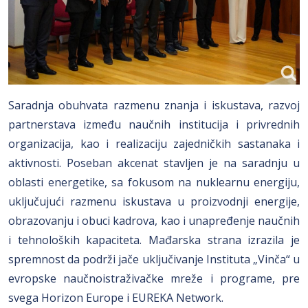
Saradnja obuhvata razmenu znanja i iskustava, razvoj
partnerstava između naučnih institucija i privrednih
organizacija, kao i realizaciju zajedničkih sastanaka i
aktivnosti. Poseban akcenat stavljen je na saradnju u
oblasti energetike, sa fokusom na nuklearnu energiju,
uključujući razmenu iskustava u proizvodnji energije,
obrazovanju i obuci kadrova, kao i unapređenje naučnih
i tehnoloških kapaciteta. Mađarska strana izrazila je
spremnost da podrži jače uključivanje Instituta „Vinča“ u
evropske naučnoistraživačke mreže i programe, pre
svega Horizon Europe i EUREKA Network.