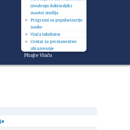
izvođenju doktorskih i
master studija
Programi za popularizaciju
nauke
Vinča inkubator
Centar za permanentno
obrazovanje
Pitajte Vinču
ja