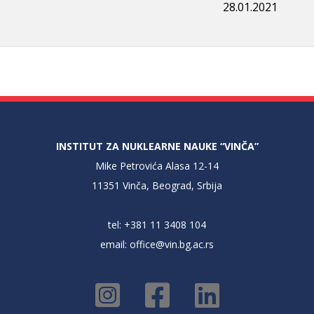
28.01.2021
INSTITUT ZA NUKLEARNE NAUKE “VINČA”
Mike Petrovića Alasa 12-14
11351 Vinča, Beograd, Srbija
tel: +381 11 3408 104
email:
office@vin.bg.ac.rs