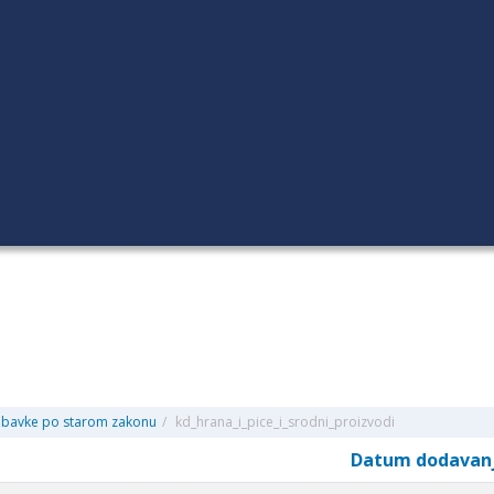
abavke po starom zakonu
/
kd_hrana_i_pice_i_srodni_proizvodi
Datum dodavan