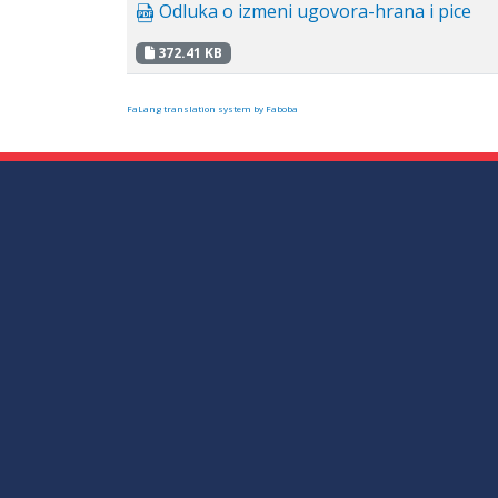
Odluka o izmeni ugovora-hrana i pice
372.41 KB
FaLang translation system by Faboba