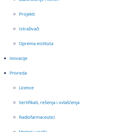
Projekti
Istraživači
Oprema instituta
Inovacije
Privreda
Licence
Sertifikati, rešenja i ovlašćenja
Radiofarmaceutici
Motori i vozila