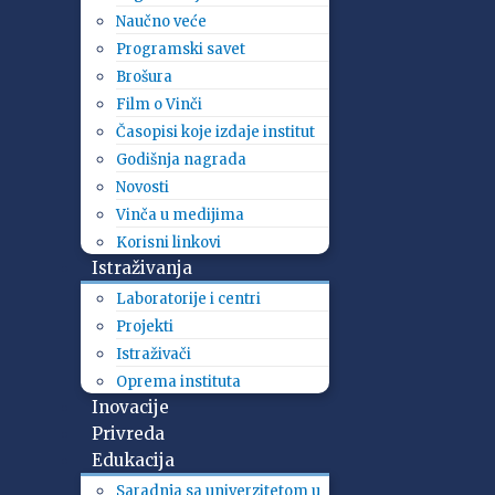
Naučno veće
Programski savet
Brošura
Film o Vinči
Časopisi koje izdaje institut
Godišnja nagrada
Novosti
Vinča u medijima
Korisni linkovi
Istraživanja
Laboratorije i centri
Projekti
Istraživači
Oprema instituta
Inovacije
Privreda
Edukacija
Saradnja sa univerzitetom u