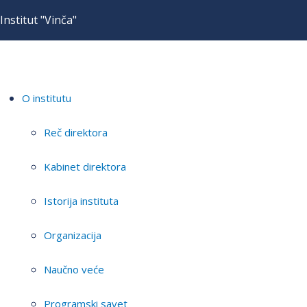
Institut "Vinča"
O institutu
Reč direktora
Kabinet direktora
Istorija instituta
Organizacija
Naučno veće
Programski savet