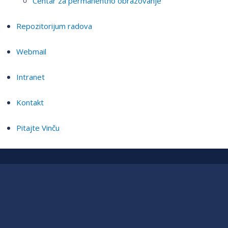
Centar za permanentno obrazovanje
Repozitorijum radova
Webmail
Intranet
Kontakt
Pitajte Vinču