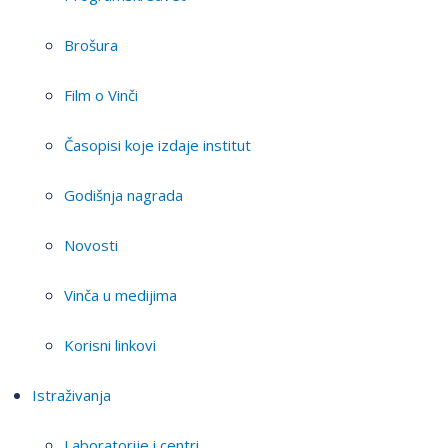
Brošura
Film o Vinči
Časopisi koje izdaje institut
Godišnja nagrada
Novosti
Vinča u medijima
Korisni linkovi
Istraživanja
Laboratorije i centri