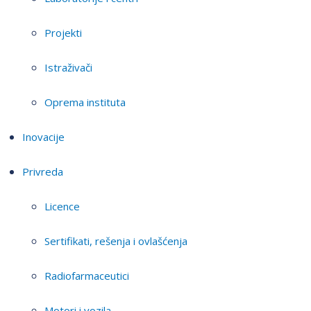
Projekti
Istraživači
Oprema instituta
Inovacije
Privreda
Licence
Sertifikati, rešenja i ovlašćenja
Radiofarmaceutici
Motori i vozila