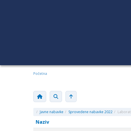
Početna
/
Javne nabavke
/
Sprovedene nabavke 2022
/
Laborato
Naziv