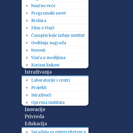
Naučno veće
Programski savet
Brošura
Film o Vinči
Časopisi koje izdaje institut
Godišnja nagrada
Novosti
Vinča u medijima
Korisni linkovi
Istraživanja
Laboratorije i centri
Projekti
Istraživači
Oprema instituta
Inovacije
Privreda
Edukacija
Saradnja sa univerzitetom u