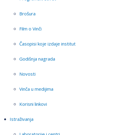
Brošura
Film o Vinči
Časopisi koje izdaje institut
Godišnja nagrada
Novosti
Vinča u medijima
Korisni linkovi
Istraživanja
Laboratorije i centri