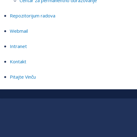
Centar za permanentno obrazovanje
Repozitorijum radova
Webmail
Intranet
Kontakt
Pitajte Vinču