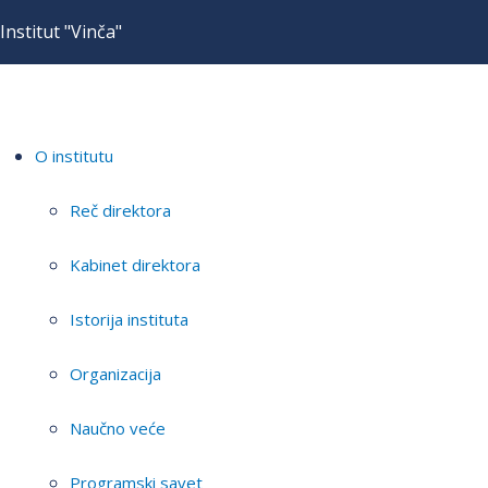
Institut "Vinča"
O institutu
Reč direktora
Kabinet direktora
Istorija instituta
Organizacija
Naučno veće
Programski savet