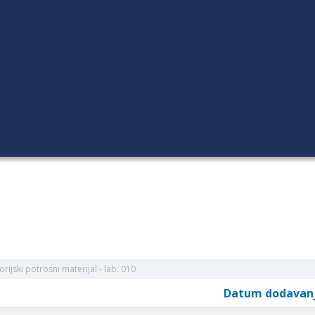
rijski potrosni materijal - lab. 010
Datum dodavan