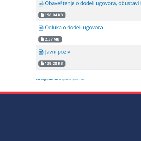
Obaveštenje o dodeli ugovora, obustavi i
158.04 KB
Odluka o dodeli ugovora
2.37 MB
Javni poziv
139.28 KB
FaLang translation system by Faboba