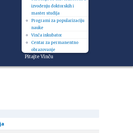
izvođenju doktorskih i
master studija
Programi za popularizaciju
nauke
Vinča inkubator
Centar za permanentno
obrazovanje
Pitajte Vinču
ja