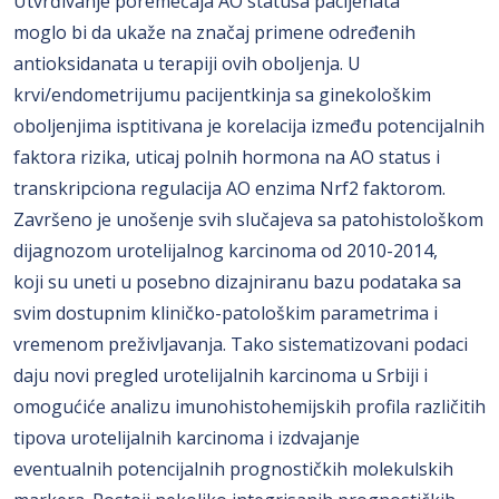
Utvrđivanje poremećaja AO statusa pacijenata
moglo bi da ukaže na značaj primene određenih
antioksidanata u terapiji ovih oboljenja. U
krvi/endometrijumu pacijentkinja sa ginekološkim
oboljenjima isptitivana je korelacija između potencijalnih
faktora rizika, uticaj polnih hormona na AO status i
transkripciona regulacija AO enzima Nrf2 faktorom.
Završeno je unošenje svih slučajeva sa patohistološkom
dijagnozom urotelijalnog karcinoma od 2010-2014,
koji su uneti u posebno dizajniranu bazu podataka sa
svim dostupnim kliničko-patološkim parametrima i
vremenom preživljavanja. Tako sistematizovani podaci
daju novi pregled urotelijalnih karcinoma u Srbiji i
omogućiće analizu imunohistohemijskih profila različitih
tipova urotelijalnih karcinoma i izdvajanje
eventualnih potencijalnih prognostičkih molekulskih