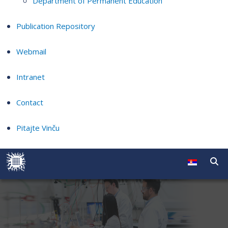
Department of Permanent Education
Publication Repository
Webmail
Intranet
Contact
Pitajte Vinču