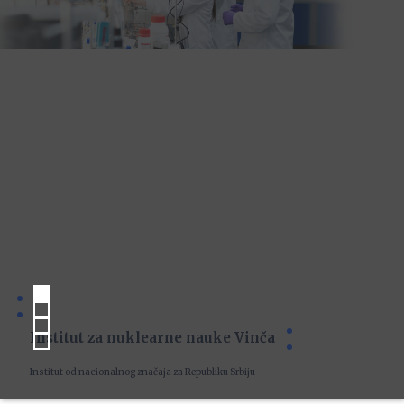
Institut za nuklearne nauke Vinča
Institut od nacionalnog značaja za Republiku Srbiju