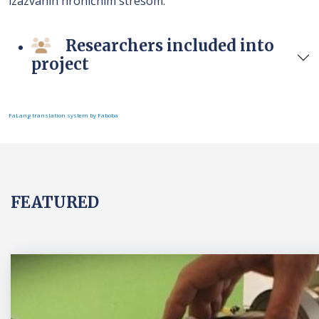
izazvanih hroničnim stresom.
Researchers included into
project
FaLang translation system by Faboba
FEATURED