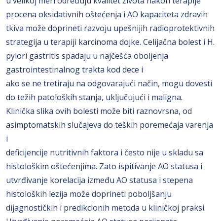
u velikoj meri određuju kvalitet života nakon terapije
procena oksidativnih oštećenja i AO kapaciteta zdravih
tkiva može doprineti razvoju upešnijih radioprotektivnih
strategija u terapiji karcinoma dojke. Celijačna bolest i H.
pylori gastritis spadaju u najčešća oboljenja
gastrointestinalnog trakta kod dece i
ako se ne tretiraju na odgovarajući način, mogu dovesti
do težih patoloških stanja, uključujući i maligna.
Klinička slika ovih bolesti može biti raznovrsna, od
asimptomatskih slučajeva do teških poremećaja varenja
i
deficijencije nutritivnih faktora i često nije u skladu sa
histološkim oštećenjima. Zato ispitivanje AO statusa i
utvrđivanje korelacija između AO statusa i stepena
histoloških lezija može doprineti poboljšanju
dijagnostičkih i predikcionih metoda u kliničkoj praksi.