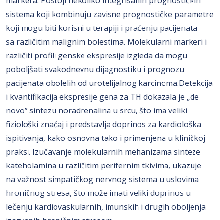
markera. Postoji nekoliko integrisanih prognostičkih
sistema koji kombinuju zavisne prognostičke parametre
koji mogu biti korisni u terapiji i praćenju pacijenata
sa različitim malignim bolestima. Molekularni markeri i
različiti profili genske ekspresije izgleda da mogu
poboljšati svakodnevnu dijagnostiku i prognozu
pacijenata obolelih od urotelijalnog karcinoma.Detekcija
i kvantifikacija ekspresije gena za TH dokazala je „de
novo” sintezu noradrenalina u srcu, što ima veliki
fiziološki značaj i predstavlja doprinos za kardiološka
ispitivanja, kako osnovna tako i primenjena u kliničkoj
praksi. Izučavanje molekularnih mehanizama sinteze
kateholamina u različitim perifernim tkivima, ukazuje
na važnost simpatičkog nervnog sistema u uslovima
hroničnog stresa, što može imati veliki doprinos u
lečenju kardiovaskularnih, imunskih i drugih oboljenja