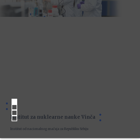
Institut za nuklearne nauke Vinča
Institut od nacionalnog značaja za Republiku Srbiju