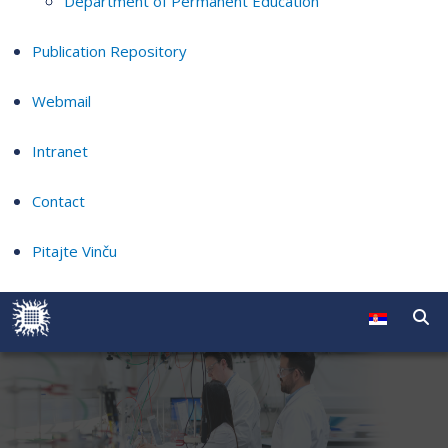
Department of Permanent Education
Publication Repository
Webmail
Intranet
Contact
Pitajte Vinču