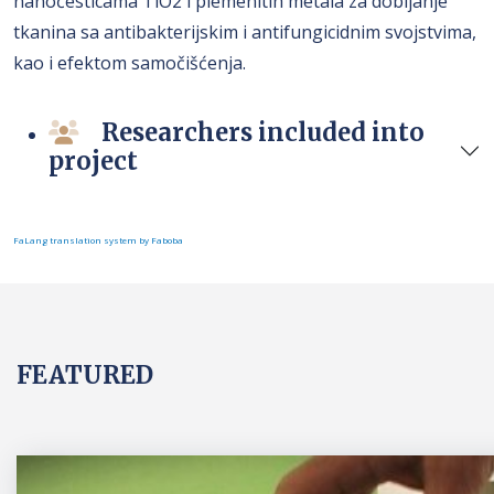
nanočesticama TiO2 i plemenitih metala za dobijanje
tkanina sa antibakterijskim i antifungicidnim svojstvima,
kao i efektom samočišćenja.
Researchers included into
project
FaLang translation system by Faboba
FEATURED