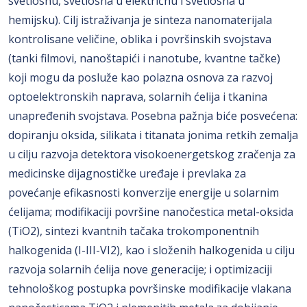
svetlosnu, svetlosna u električnu i svetlosna u
hemijsku). Cilj istraživanja je sinteza nanomaterijala
kontrolisane veličine, oblika i površinskih svojstava
(tanki filmovi, nanoštapići i nanotube, kvantne tačke)
koji mogu da posluže kao polazna osnova za razvoj
optoelektronskih naprava, solarnih ćelija i tkanina
unapređenih svojstava. Posebna pažnja biće posvećena:
dopiranju oksida, silikata i titanata jonima retkih zemalja
u cilju razvoja detektora visokoenergetskog zračenja za
medicinske dijagnostičke uređaje i prevlaka za
povećanje efikasnosti konverzije energije u solarnim
ćelijama; modifikaciji površine nanočestica metal-oksida
(TiO2), sintezi kvantnih tačaka trokomponentnih
halkogenida (I-III-VI2), kao i složenih halkogenida u cilju
razvoja solarnih ćelija nove generacije; i optimizaciji
tehnološkog postupka površinske modifikacije vlakana