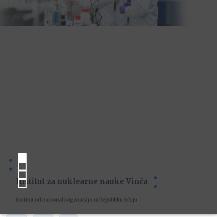
Institut za nuklearne nauke Vinča
Institut od nacionalnog značaja za Republiku Srbiju