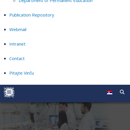
Department of Permanent Education
Publication Repository
Webmail
Intranet
Contact
Pitajte Vinču