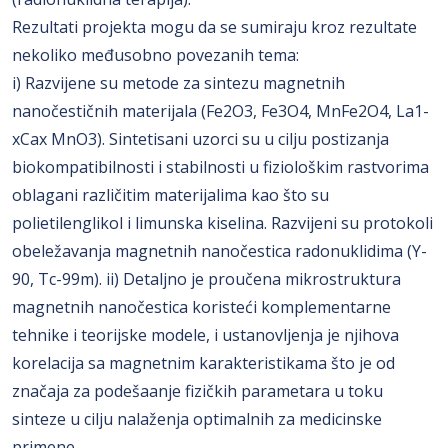
Rezultati projekta mogu da se sumiraju kroz rezultate
nekoliko međusobno povezanih tema:
i) Razvijene su metode za sintezu magnetnih
nanočestičnih materijala (Fe2O3, Fe3O4, MnFe2O4, La1-
xCax MnO3). Sintetisani uzorci su u cilju postizanja
biokompatibilnosti i stabilnosti u fiziološkim rastvorima
oblagani različitim materijalima kao što su
polietilenglikol i limunska kiselina. Razvijeni su protokoli
obeležavanja magnetnih nanočestica radonuklidima (Y-
90, Tc-99m). ii) Detaljno je proučena mikrostruktura
magnetnih nanočestica koristeći komplementarne
tehnike i teorijske modele, i ustanovljenja je njihova
korelacija sa magnetnim karakteristikama što je od
značaja za podešaanje fizičkih parametara u toku
sinteze u cilju nalaženja optimalnih za medicinske
primene.