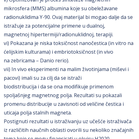
mikrosfera (MMS) albumina koje su obeležavane
radionuklidima Y-90. Ovaj materijal bi mogao dalje da se
istražuje za potencijalne primene u dualnoj,
magnetnoj hipertermiji/radionuklidnoj, terapiji.
vi) Pokazana je niska toksičnost nanočestica (in vitro na
ćelijskim kulturama) i embriotoksičnost (in vivo
na zebricama – Danio rerio).
vii) In vivo eksperimenti na malim životinjama (miševi i
pacovi) imali su za cilj da se istraži
biodistribucija i da se ona modifikuje primenom
spoljašnjeg magnetnog polja. Rezultati su pokazali
promenu distribucije u zavisnoti od veličine čestica i
uticaja polja stalnih magneta.
Postignuti rezultati u istraživanju uz učešće istraživača
iz različitih naučnih oblasti ovorili su nekoliko značajnih
tema koje se mogu finansirati u okviru H2020