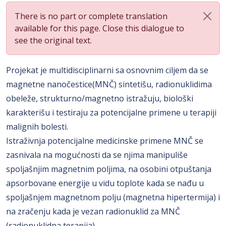
There is no part or complete translation
available for this page. Close this dialogue to
see the original text.
Projekat je multidisciplinarni sa osnovnim ciljem da se
magnetne nanočestice(MNČ) sintetišu, radionuklidima
obeleže, strukturno/magnetno istražuju, biološki
karakterišu i testiraju za potencijalne primene u terapiji
malignih bolesti.
Istraživnja potencijalne medicinske primene MNČ se
zasnivala na mogućnosti da se njima manipuliše
spoljašnjim magnetnim poljima, na osobini otpuštanja
apsorbovane energije u vidu toplote kada se nađu u
spoljašnjem magnetnom polju (magnetna hipertermija) i
na zračenju kada je vezan radionuklid za MNČ
(radionuklidna terapija).