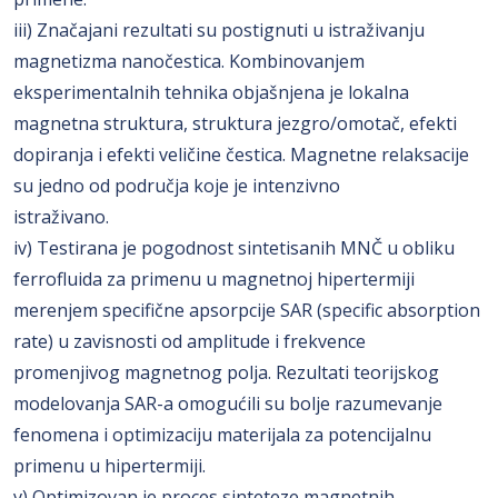
iii) Značajani rezultati su postignuti u istraživanju
magnetizma nanočestica. Kombinovanjem
eksperimentalnih tehnika objašnjena je lokalna
magnetna struktura, struktura jezgro/omotač, efekti
dopiranja i efekti veličine čestica. Magnetne relaksacije
su jedno od područja koje je intenzivno
istraživano.
iv) Testirana je pogodnost sintetisanih MNČ u obliku
ferrofluida za primenu u magnetnoj hipertermiji
merenjem specifične apsorpcije SAR (specific absorption
rate) u zavisnosti od amplitude i frekvence
promenjivog magnetnog polja. Rezultati teorijskog
modelovanja SAR-a omogućili su bolje razumevanje
fenomena i optimizaciju materijala za potencijalnu
primenu u hipertermiji.
v) Optimizovan je proces sinteteze magnetnih