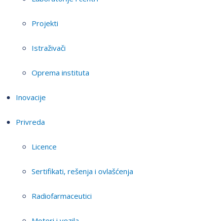
Projekti
Istraživači
Oprema instituta
Inovacije
Privreda
Licence
Sertifikati, rešenja i ovlašćenja
Radiofarmaceutici
Motori i vozila