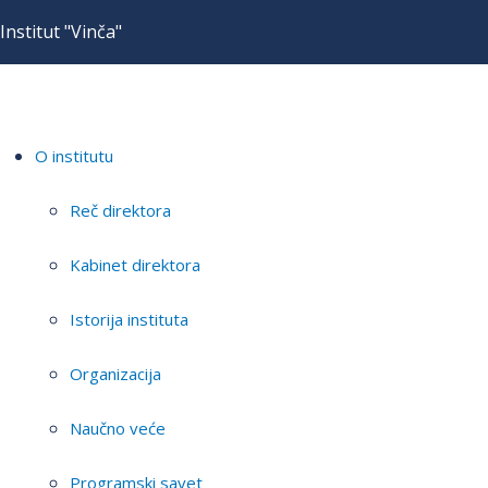
Institut "Vinča"
O institutu
Reč direktora
Kabinet direktora
Istorija instituta
Organizacija
Naučno veće
Programski savet