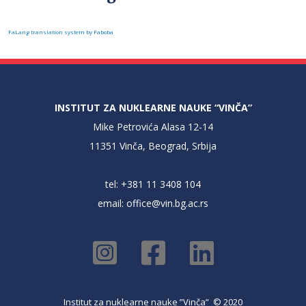
FaLang translation system by Faboba
INSTITUT ZA NUKLEARNE NAUKE “VINČA”
Mike Petrovića Alasa 12-14
11351 Vinča, Beograd, Srbija
tel: +381 11 3408 104
email:
office@vin.bg.ac.rs
Institut za nuklearne nauke ”Vinča” © 2020