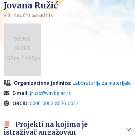
Jovana Ružić
viši naučni saradnik
Organizaciona jedinica:
Laboratorija za materijale
E-mail:
jruzic@vin.bg.ac.rs
ORCID:
0000-0002-8076-0012
Projekti na kojima je
istraživač angažovan