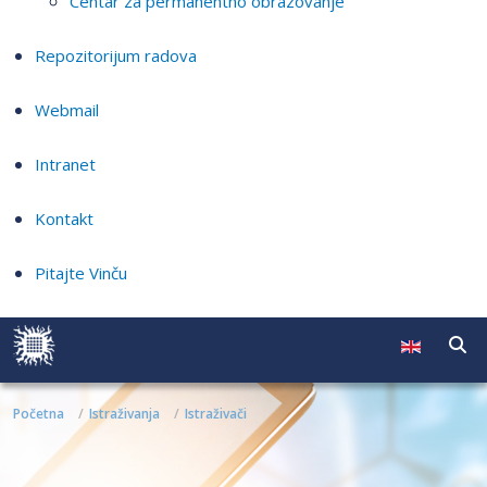
Centar za permanentno obrazovanje
Repozitorijum radova
Webmail
Intranet
Kontakt
Pitajte Vinču
Početna
Istraživanja
Istraživači