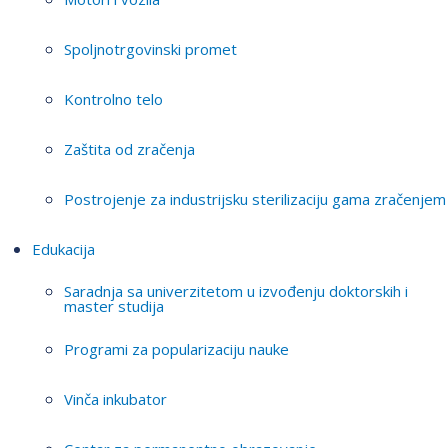
Spoljnotrgovinski promet
Kontrolno telo
Zaštita od zračenja
Postrojenje za industrijsku sterilizaciju gama zračenjem
Edukacija
Saradnja sa univerzitetom u izvođenju doktorskih i
master studija
Programi za popularizaciju nauke
Vinča inkubator