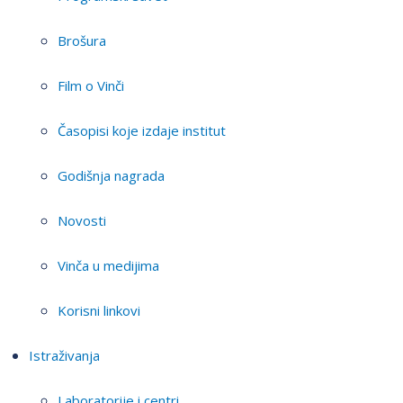
Brošura
Film o Vinči
Časopisi koje izdaje institut
Godišnja nagrada
Novosti
Vinča u medijima
Korisni linkovi
Istraživanja
Laboratorije i centri