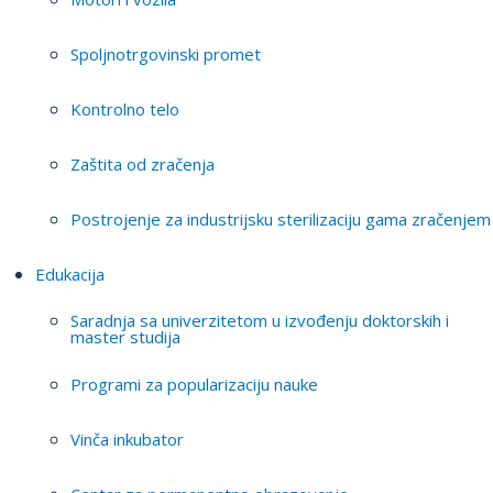
Spoljnotrgovinski promet
Kontrolno telo
Zaštita od zračenja
Postrojenje za industrijsku sterilizaciju gama zračenjem
Edukacija
Saradnja sa univerzitetom u izvođenju doktorskih i
master studija
Programi za popularizaciju nauke
Vinča inkubator