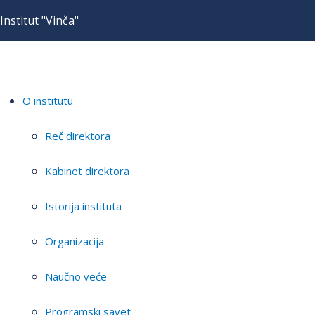
Institut "Vinča"
O institutu
Reč direktora
Kabinet direktora
Istorija instituta
Organizacija
Naučno veće
Programski savet