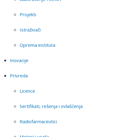
Projekti
Istraživači
Oprema instituta
Inovacije
Privreda
Licence
Sertifikati, rešenja i ovlašćenja
Radiofarmaceutici
Motori i vozila