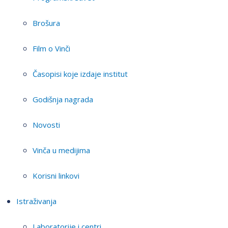
Brošura
Film o Vinči
Časopisi koje izdaje institut
Godišnja nagrada
Novosti
Vinča u medijima
Korisni linkovi
Istraživanja
Laboratorije i centri