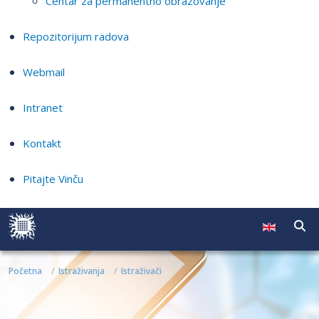
Centar za permanentno obrazovanje
Repozitorijum radova
Webmail
Intranet
Kontakt
Pitajte Vinču
Početna
Istraživanja
Istraživači