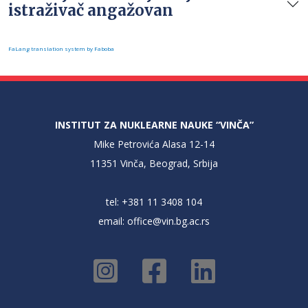
istraživač angažovan
FaLang translation system by Faboba
INSTITUT ZA NUKLEARNE NAUKE “VINČA”
Mike Petrovića Alasa 12-14
11351 Vinča, Beograd, Srbija
tel: +381 11 3408 104
email:
office@vin.bg.ac.rs