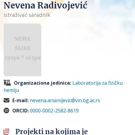
Nevena Radivojević
istraživač saradnik
Organizaciona jedinica:
Laboratorija za fizičku
hemiju
E-mail:
nevena.arsenijevic@vin.bg.ac.rs
ORCID:
0000-0002-2582-8619
Projekti na kojima je