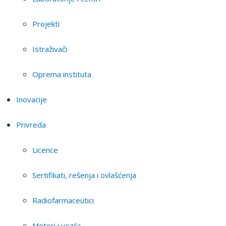
Projekti
Istraživači
Oprema instituta
Inovacije
Privreda
Licence
Sertifikati, rešenja i ovlašćenja
Radiofarmaceutici
Motori i vozila