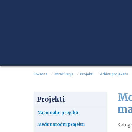
Početna
Istraživanja
Projekti
Arhiva projekata
Mo
Projekti
ma
Nacionalni projekti
Detalj
Katego
Međunarodni projekti