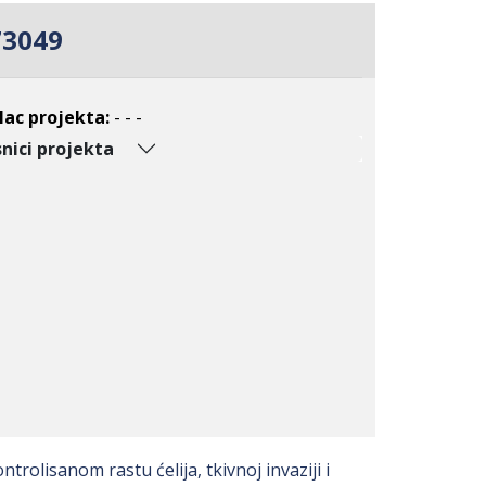
73049
lac projekta:
- - -
nici projekta
trolisanom rastu ćelija, tkivnoj invaziji i