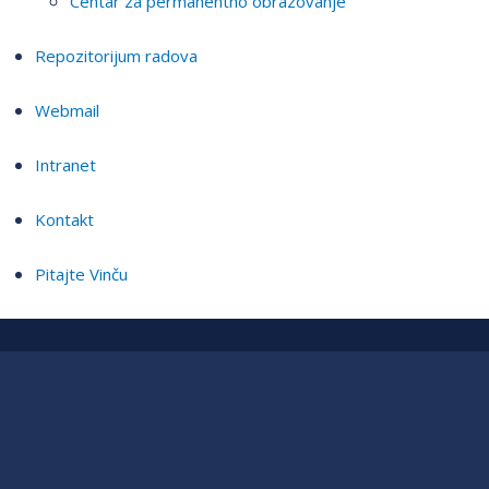
Centar za permanentno obrazovanje
Repozitorijum radova
Webmail
Intranet
Kontakt
Pitajte Vinču