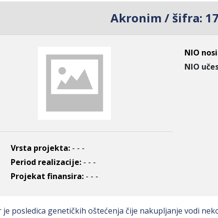
Akronim / šifra:
1
NIO nosi
NIO učes
Vrsta projekta:
- - -
Period realizacije:
- - -
Projekat finansira:
- - -
 je posledica genetičkih oštećenja čije nakupljanje vodi nekon