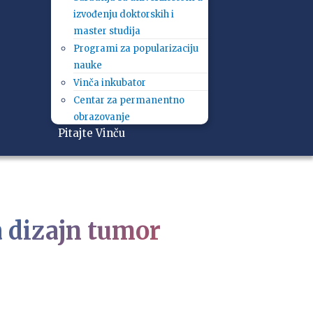
izvođenju doktorskih i
master studija
Programi za popularizaciju
nauke
Vinča inkubator
Centar za permanentno
obrazovanje
Pitajte Vinču
 dizajn tumor