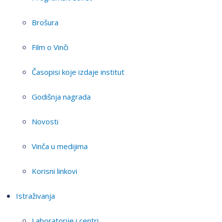
Brošura
Film o Vinči
Časopisi koje izdaje institut
Godišnja nagrada
Novosti
Vinča u medijima
Korisni linkovi
Istraživanja
Laboratorije i centri