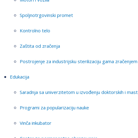
Spoljnotrgovinski promet
Kontrolno telo
Zaštita od zračenja
Postrojenje za industrijsku sterilizaciju gama zračenjem
Edukacija
Saradnja sa univerzitetom u izvođenju doktorskih i mast
Programi za popularizaciju nauke
Vinča inkubator