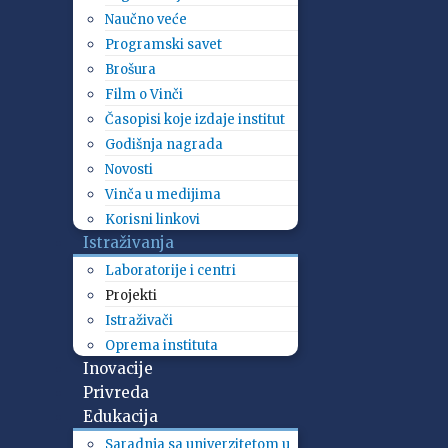
Naučno veće
Programski savet
Brošura
Film o Vinči
Časopisi koje izdaje institut
Godišnja nagrada
Novosti
Vinča u medijima
Korisni linkovi
Istraživanja
Laboratorije i centri
Projekti
Istraživači
Oprema instituta
Inovacije
Privreda
Edukacija
Saradnja sa univerzitetom u