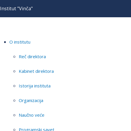
Institut "Vinča"
O institutu
Reč direktora
Kabinet direktora
Istorija instituta
Organizacija
Naučno veće
Programski savet