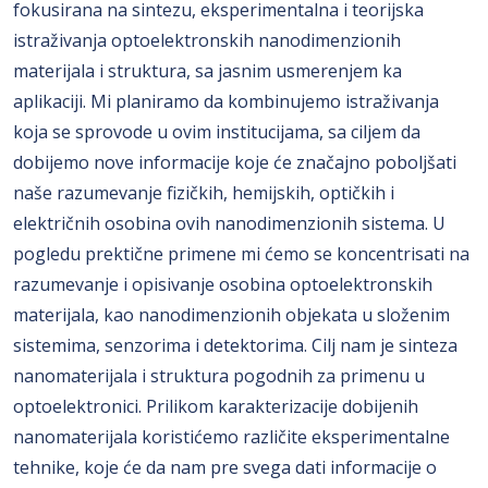
fokusirana na sintezu, eksperimentalna i teorijska
istraživanja optoelektronskih nanodimenzionih
materijala i struktura, sa jasnim usmerenjem ka
aplikaciji. Mi planiramo da kombinujemo istraživanja
koja se sprovode u ovim institucijama, sa ciljem da
dobijemo nove informacije koje će značajno poboljšati
naše razumevanje fizičkih, hemijskih, optičkih i
električnih osobina ovih nanodimenzionih sistema. U
pogledu prektične primene mi ćemo se koncentrisati na
razumevanje i opisivanje osobina optoelektronskih
materijala, kao nanodimenzionih objekata u složenim
sistemima, senzorima i detektorima. Cilj nam je sinteza
nanomaterijala i struktura pogodnih za primenu u
optoelektronici. Prilikom karakterizacije dobijenih
nanomaterijala koristićemo različite eksperimentalne
tehnike, koje će da nam pre svega dati informacije o