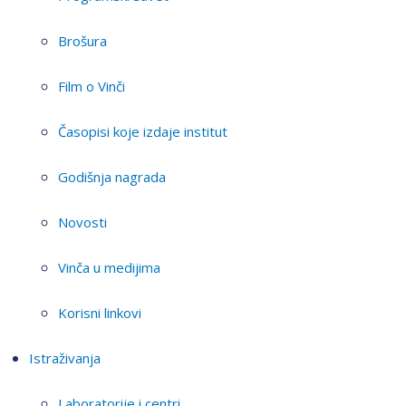
Brošura
Film o Vinči
Časopisi koje izdaje institut
Godišnja nagrada
Novosti
Vinča u medijima
Korisni linkovi
Istraživanja
Laboratorije i centri