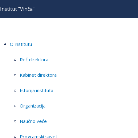
Institut "Vinča"
O institutu
Reč direktora
Kabinet direktora
Istorija instituta
Organizacija
Naučno veće
Programski savet