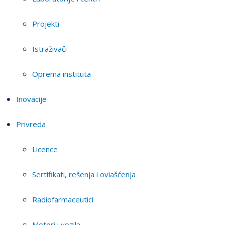
Projekti
Istraživači
Oprema instituta
Inovacije
Privreda
Licence
Sertifikati, rešenja i ovlašćenja
Radiofarmaceutici
Motori i vozila