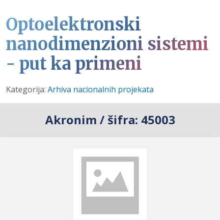
Optoelektronski
nanodimenzioni sistemi
- put ka primeni
Detalji
Kategorija:
Arhiva nacionalnih projekata
Akronim / šifra:
45003