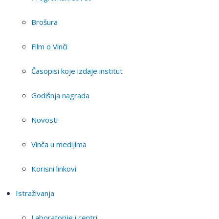
Brošura
Film o Vinči
Časopisi koje izdaje institut
Godišnja nagrada
Novosti
Vinča u medijima
Korisni linkovi
Istraživanja
Laboratorije i centri