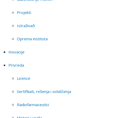
Projekti
Istraživači
Oprema instituta
Inovacije
Privreda
Licence
Sertifikati, rešenja i ovlašćenja
Radiofarmaceutici
Motori i vozila