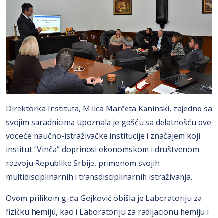
Direktorka Instituta, Milica Marčeta Kaninski, zajedno sa
svojim saradnicima upoznala je gošću sa delatnošću ove
vodeće naučno-istraživačke institucije i značajem koji
institut “Vinča“ doprinosi ekonomskom i društvenom
razvoju Republike Srbije, primenom svojih
multidisciplinarnih i transdisciplinarnih istraživanja.
Ovom prilikom g-đa Gojković obišla je Laboratoriju za
fizičku hemiju, kao i Laboratoriju za radijacionu hemiju i