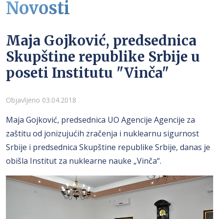
Novosti
Maja Gojković, predsednica
Skupštine republike Srbije u
poseti Institutu "Vinča"
Detalji
Objavljeno 03.04.2018
Maja Gojković, predsednica UO Agencije Agencije za
zaštitu od jonizujućih zračenja i nuklearnu sigurnost
Srbije i predsednica Skupštine republike Srbije, danas je
obišla Institut za nuklearne nauke „Vinča“.