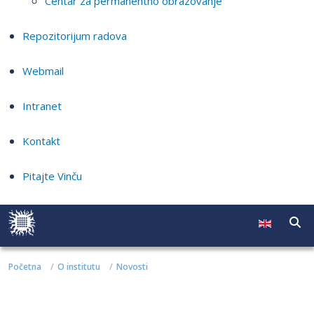
Centar za permanentno obrazovanje
Repozitorijum radova
Webmail
Intranet
Kontakt
Pitajte Vinču
Početna
O institutu
Novosti