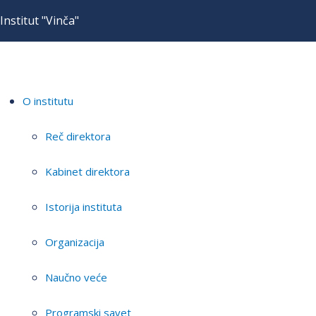
Institut "Vinča"
O institutu
Reč direktora
Kabinet direktora
Istorija instituta
Organizacija
Naučno veće
Programski savet