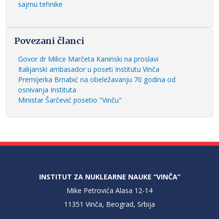
sajmu tehnike
Povezani članci
Govor dr Milice Marčeta Kaninski na proslavi
Italijanski ambasador u poseti Institutu Vinča
Premijerka Brnabić na obeležavanju 70 godina od
osnivanja Instituta
Ministar Šarčević posetio "Vinču"
INSTITUT ZA NUKLEARNE NAUKE “VINČA”
Mike Petrovića Alasa 12-14
11351 Vinča, Beograd, Srbija