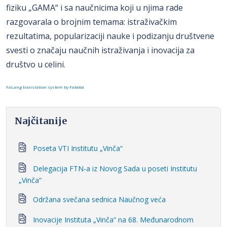
fiziku „GAMA“ i sa naučnicima koji u njima rade
razgovarala o brojnim temama: istraživačkim
rezultatima, popularizaciji nauke i podizanju društvene
svesti o značaju naučnih istraživanja i inovacija za
društvo u celini.
FaLang translation system by Faboba
Najčitanije
Poseta VTI Institutu „Vinča“
Delegacija FTN-a iz Novog Sada u poseti Institutu
„Vinča“
Održana svečana sednica Naučnog veća
Inovacije Instituta „Vinča“ na 68. Međunarodnom