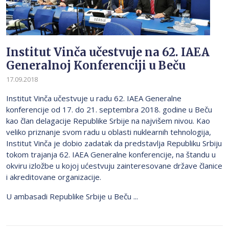
Institut Vinča učestvuje na 62. IAEA
Generalnoj Konferenciji u Beču
17.09.2018
Institut Vinča učestvuje u radu 62. IAEA Generalne
konferencije od 17. do 21. septembra 2018. godine u Beču
kao član delagacije Republike Srbije na najvišem nivou. Kao
veliko priznanje svom radu u oblasti nuklearnih tehnologija,
Institut Vinča je dobio zadatak da predstavlja Republiku Srbiju
tokom trajanja 62. IAEA Generalne konferencije, na štandu u
okviru izložbe u kojoj ućestvuju zainteresovane države članice
i akreditovane organizacije.
U ambasadi Republike Srbije u Beču ...