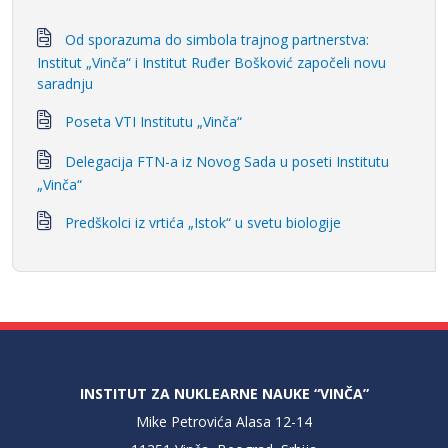
Od sporazuma do simbola trajnog partnerstva:
Institut „Vinča“ i Institut Ruđer Bošković započeli novu
saradnju
Poseta VTI Institutu „Vinča“
Delegacija FTN-a iz Novog Sada u poseti Institutu
„Vinča“
Predškolci iz vrtića „Istok“ u svetu biologije
INSTITUT ZA NUKLEARNE NAUKE “VINČA”
Mike Petrovića Alasa 12-14