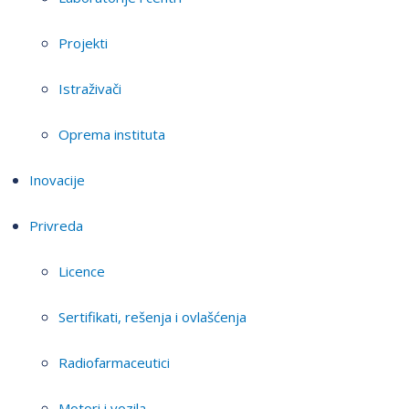
Projekti
Istraživači
Oprema instituta
Inovacije
Privreda
Licence
Sertifikati, rešenja i ovlašćenja
Radiofarmaceutici
Motori i vozila