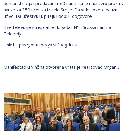
demonstracija i predavanja. 60 naučnika je napravilo praznik
nauke za 350 učenika iz cele Srbije. Da vide i osete nauku
uživo. Da učestvuju, pitaju i dobiju odgovore.
Dve televizije su ispratile događaj: N1 i Srpska naučna
Televizija.
Link: https://youtu.be/yKShf_wgdHM
Manifestaciju Vinčina otvorena vrata je realizovao Organ...