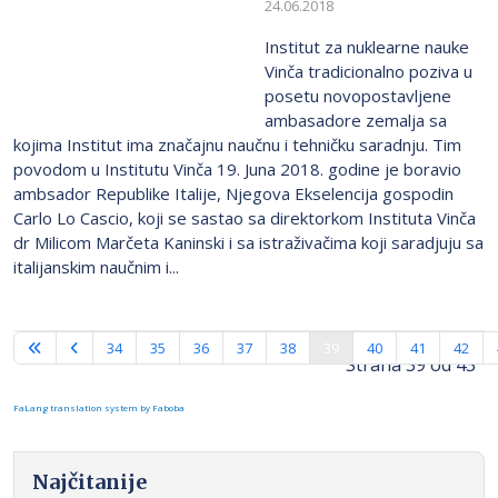
24.06.2018
Institut za nuklearne nauke
Vinča tradicionalno poziva u
posetu novopostavljene
ambasadore zemalja sa
kojima Institut ima značajnu naučnu i tehničku saradnju. Tim
povodom u Institutu Vinča 19. Juna 2018. godine je boravio
ambsador Republike Italije, Njegova Ekselencija gospodin
Carlo Lo Cascio, koji se sastao sa direktorkom Instituta Vinča
dr Milicom Marčeta Kaninski i sa istraživačima koji saradjuju sa
italijanskim naučnim i...
34
35
36
37
38
39
40
41
42
Strana 39 od 43
FaLang translation system by Faboba
Najčitanije