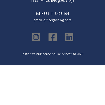
11351 Vinča, Beograd, Srbija
tel: +381 11 3408 104
email:
office@vin.bg.ac.rs
Institut za nuklearne nauke ”Vinča” © 2020