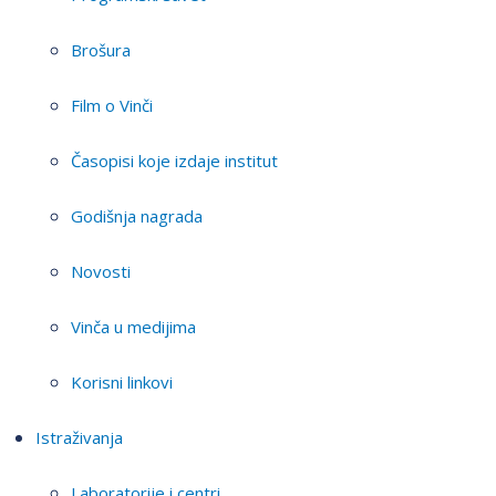
Brošura
Film o Vinči
Časopisi koje izdaje institut
Godišnja nagrada
Novosti
Vinča u medijima
Korisni linkovi
Istraživanja
Laboratorije i centri