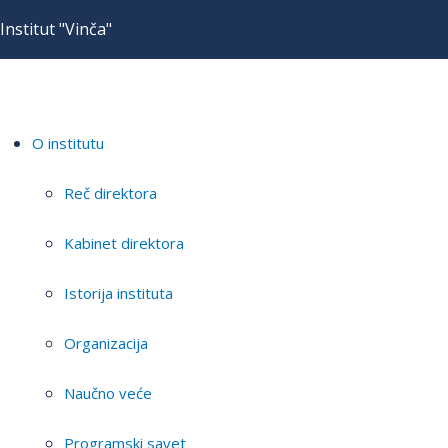
Institut "Vinča"
O institutu
Reč direktora
Kabinet direktora
Istorija instituta
Organizacija
Naučno veće
Programski savet