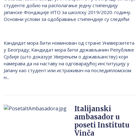
студенте добио на располагање једну стипендију
јапанске Фондације ИТО за школску 2019/2020. годину.
Основни услови за одобравање стипендије су следећи:
Кандидат мора бити номинован од стране Универзитета
у Београду; Кандидат мора бити држављанин Републике
Србије (што доказује Уверењем о држављанству) који
намерава да на наставу на одговарајућој институцију у
Јапану као студент или истраживач на последипломском
н...
Italijanski
ambasador u
poseti Institutu
Vinča