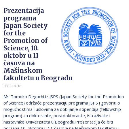
Prezentacija
programa
Japan Society
for the
Promotion of
Science, 10.
oktobr u 11
časova na
Mašinskom
fakultetu u Beogradu
08.09.2018
Ms Tomoko Deguchi iz JSPS (Japan Society for the Promotion
of Science) održaće prezentaciju programa JSPS i govoriti o
mogućnostima i uslovima za dobijanje stipendija (fellowship
program) za doktorante, postdoktorante, istraživače i
nastavnike Univerziteta u Beogradu.Prezentacija će biti
održana 10. oktobra u 11 časova na Mašinskom fakultetu u