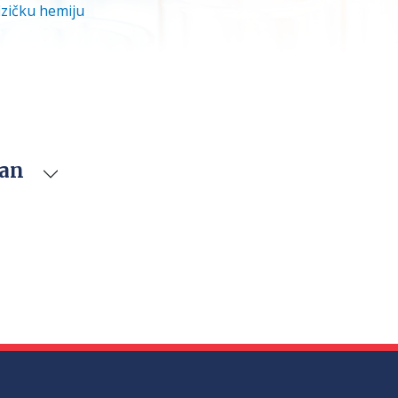
izičku hemiju
van