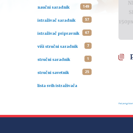
149
naučni saradnik
57
istraživač saradnik
67
istraživač pripravnik
7
viši stručni saradnik
1
stručni saradnik
25
stručni savetnik
lista svih istraživača
FaLang tran