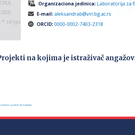
Organizaciona jedinica:
Laboratorija za f
E-mail:
aleksandrab@vin.bg.ac.rs
ORCID:
0000-0002-7403-2318
Projekti na kojima je istraživač angažo
slation system by Faboba