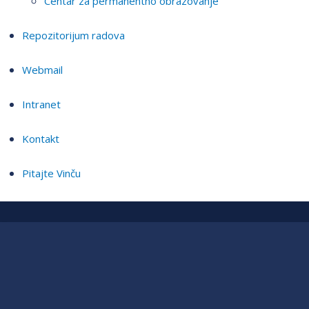
Centar za permanentno obrazovanje
Repozitorijum radova
Webmail
Intranet
Kontakt
Pitajte Vinču