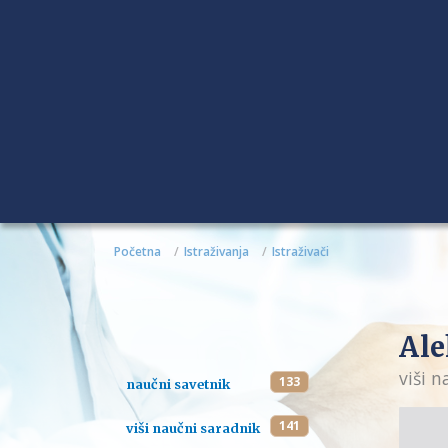
Početna
Istraživanja
Istraživači
Ale
viši 
133
naučni savetnik
141
viši naučni saradnik