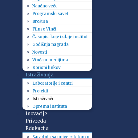
Naučno veće
Programski savet
Brošura
Film o Vinči
Časopisi koje izdaje institut
Godišnja nagrada
Novosti
Vinča u medijima
Korisni linkovi
Istraživanja
Laboratorije i centri
Projekti
Istraživači
Oprema instituta
Inovacije
Privreda
Edukacija
Saradnja sa univerzitetom u