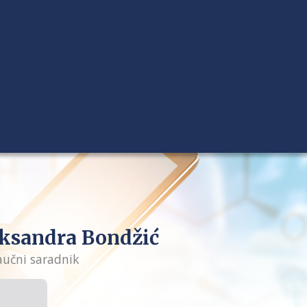
ksandra Bondžić
naučni saradnik