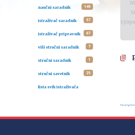
149
naučni saradnik
57
istraživač saradnik
67
istraživač pripravnik
7
viši stručni saradnik
1
stručni saradnik
25
stručni savetnik
lista svih istraživača
FaLang tran