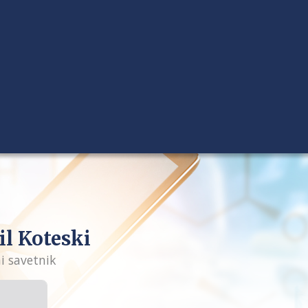
il Koteski
i savetnik