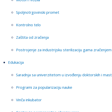
Spoljnotrgovinski promet
Kontrolno telo
Zaštita od zračenja
Postrojenje za industrijsku sterilizaciju gama zračenjem
Edukacija
Saradnja sa univerzitetom u izvođenju doktorskih i mast
Programi za popularizaciju nauke
Vinča inkubator