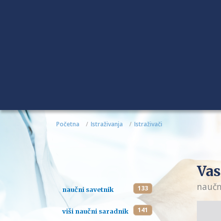
Početna
Istraživanja
Istraživači
Vas
naučn
133
naučni savetnik
141
viši naučni saradnik