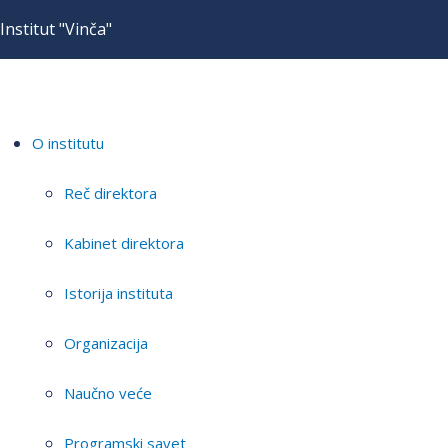
Institut "Vinča"
O institutu
Reč direktora
Kabinet direktora
Istorija instituta
Organizacija
Naučno veće
Programski savet