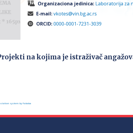
Organizaciona jedinica:
Laboratorija za 
E-mail:
vkotes@vin.bg.ac.rs
ORCID:
0000-0001-7231-3039
Projekti na kojima je istraživač angažo
slation system by Faboba