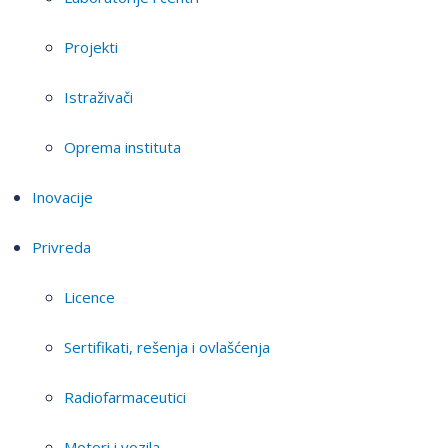
Projekti
Istraživači
Oprema instituta
Inovacije
Privreda
Licence
Sertifikati, rešenja i ovlašćenja
Radiofarmaceutici
Motori i vozila