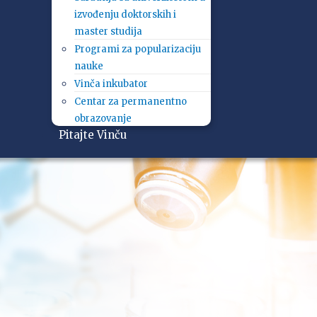
izvođenju doktorskih i
master studija
Programi za popularizaciju
nauke
Vinča inkubator
Centar za permanentno
obrazovanje
Pitajte Vinču