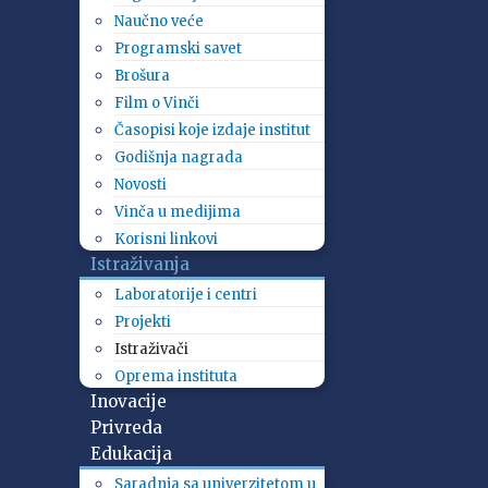
Naučno veće
Programski savet
Brošura
Film o Vinči
Časopisi koje izdaje institut
Godišnja nagrada
Novosti
Vinča u medijima
Korisni linkovi
Istraživanja
Laboratorije i centri
Projekti
Istraživači
Oprema instituta
Inovacije
Privreda
Edukacija
Saradnja sa univerzitetom u