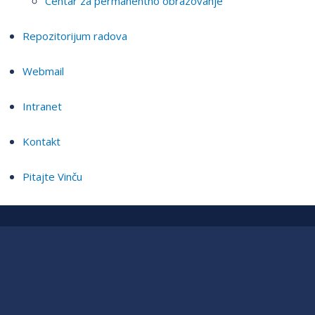
Centar za permanentno obrazovanje
Repozitorijum radova
Webmail
Intranet
Kontakt
Pitajte Vinču