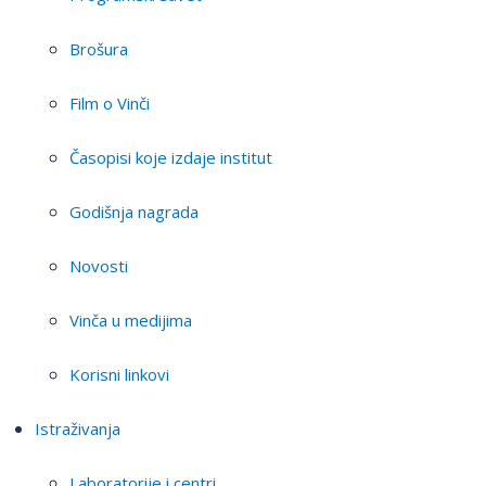
Brošura
Film o Vinči
Časopisi koje izdaje institut
Godišnja nagrada
Novosti
Vinča u medijima
Korisni linkovi
Istraživanja
Laboratorije i centri