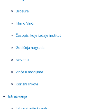
Brošura
Film o Vinči
Časopisi koje izdaje institut
Godišnja nagrada
Novosti
Vinča u medijima
Korisni linkovi
Istraživanja
Laboratorije i centri