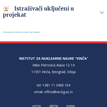
Istraživači uključeni u
projekat
FaLang translation system by Faboba
INSTITUT ZA NUKLEARNE NAUKE “VINČA”
Mike Petrovića Alasa 12-14
11351 Vinča, Beograd, Srbija
tel: +381 11 3408 104
email:
office@vin.bg.ac.rs