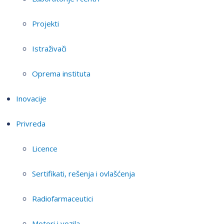
Projekti
Istraživači
Oprema instituta
Inovacije
Privreda
Licence
Sertifikati, rešenja i ovlašćenja
Radiofarmaceutici
Motori i vozila