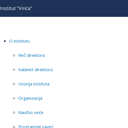
Institut "Vinča"
O institutu
Reč direktora
Kabinet direktora
Istorija instituta
Organizacija
Naučno veće
Programski savet