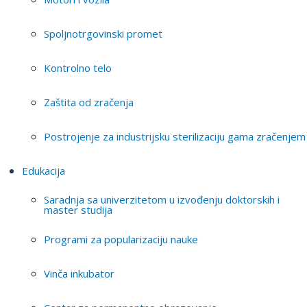
Spoljnotrgovinski promet
Kontrolno telo
Zaštita od zračenja
Postrojenje za industrijsku sterilizaciju gama zračenjem
Edukacija
Saradnja sa univerzitetom u izvođenju doktorskih i
master studija
Programi za popularizaciju nauke
Vinča inkubator