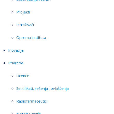
Projekti
Istraživači
Oprema instituta
Inovacije
Privreda
Licence
Sertifikati, rešenja i ovlašćenja
Radiofarmaceutici
Motori i vozila