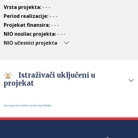
Vrsta projekta:
- - -
Period realizacije:
- - -
Projekat finansira:
- - -
NIO nosilac projekta:
- - -
NIO učesnici projekta
Istraživači uključeni u
projekat
FaLang translation system by Faboba