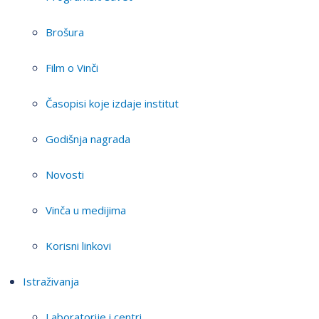
Brošura
Film o Vinči
Časopisi koje izdaje institut
Godišnja nagrada
Novosti
Vinča u medijima
Korisni linkovi
Istraživanja
Laboratorije i centri