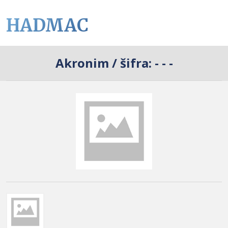
HADMAC
Akronim / šifra:
- - -