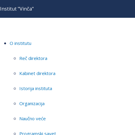
Institut "Vinča"
O institutu
Reč direktora
Kabinet direktora
Istorija instituta
Organizacija
Naučno veće
Programski savet