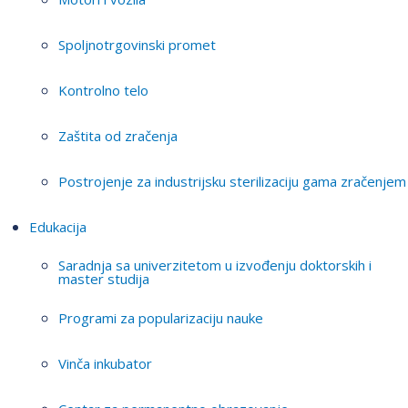
Spoljnotrgovinski promet
Kontrolno telo
Zaštita od zračenja
Postrojenje za industrijsku sterilizaciju gama zračenjem
Edukacija
Saradnja sa univerzitetom u izvođenju doktorskih i
master studija
Programi za popularizaciju nauke
Vinča inkubator