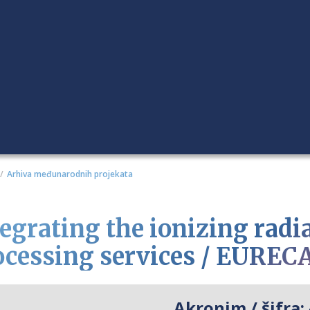
Arhiva međunarodnih projekata
tegrating the ionizing radia
ocessing services / EUREC
Akronim / šifra: