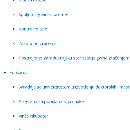
Spoljnotrgovinski promet
Kontrolno telo
Zaštita od zračenja
Postrojenje za industrijsku sterilizaciju gama zračenjem
Edukacija
Saradnja sa univerzitetom u izvođenju doktorskih i mast
Programi za popularizaciju nauke
Vinča inkubator