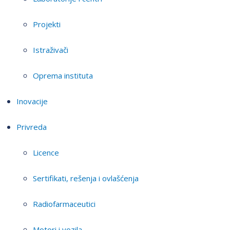
Projekti
Istraživači
Oprema instituta
Inovacije
Privreda
Licence
Sertifikati, rešenja i ovlašćenja
Radiofarmaceutici
Motori i vozila