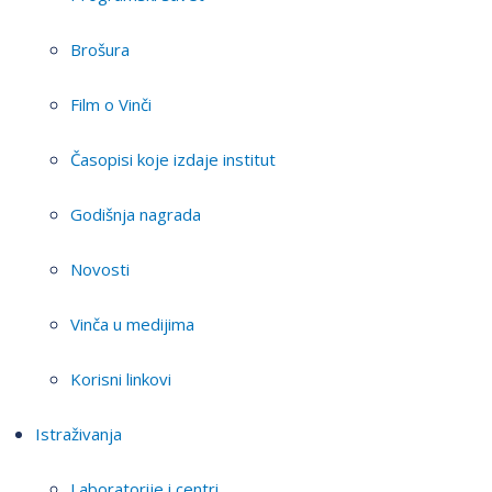
Brošura
Film o Vinči
Časopisi koje izdaje institut
Godišnja nagrada
Novosti
Vinča u medijima
Korisni linkovi
Istraživanja
Laboratorije i centri