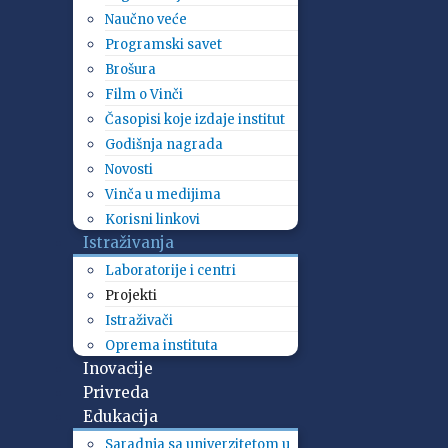
Naučno veće
Programski savet
Brošura
Film o Vinči
Časopisi koje izdaje institut
Godišnja nagrada
Novosti
Vinča u medijima
Korisni linkovi
Istraživanja
Laboratorije i centri
Projekti
Istraživači
Oprema instituta
Inovacije
Privreda
Edukacija
Saradnja sa univerzitetom u