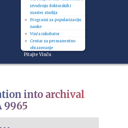
izvođenju doktorskih i
master studija
Programi za popularizaciju
nauke
Vinča inkubator
Centar za permanentno
obrazovanje
Pitajte Vinču
tion into archival
A 9965
- - -