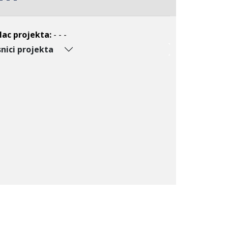
lac projekta:
- - -
nici projekta