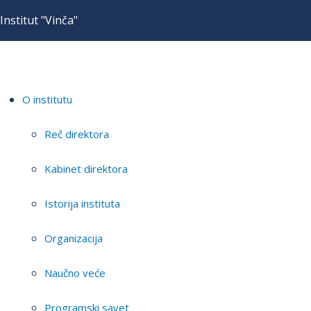
Institut "Vinča"
O institutu
Reč direktora
Kabinet direktora
Istorija instituta
Organizacija
Naučno veće
Programski savet