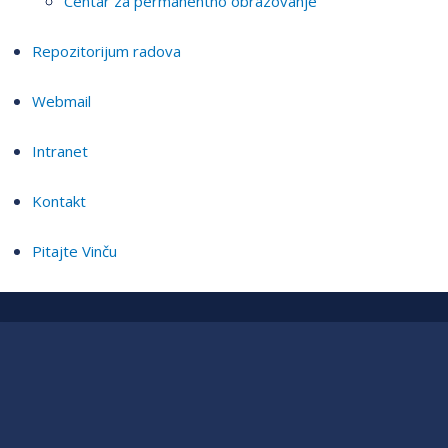
Centar za permanentno obrazovanje
Repozitorijum radova
Webmail
Intranet
Kontakt
Pitajte Vinču