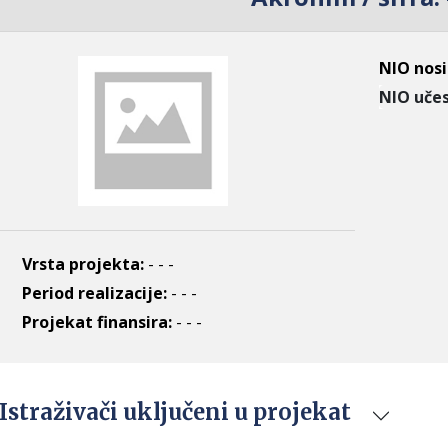
NIO nosi
NIO učes
Vrsta projekta:
- - -
Period realizacije:
- - -
Projekat finansira:
- - -
Istraživači uključeni u projekat