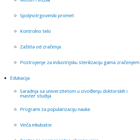
Spoljnotrgovinski promet
Kontrolno telo
Zaštita od zračenja
Postrojenje za industrijsku sterilizaciju gama zračenjem
Edukacija
Saradnja sa univerzitetom u izvođenju doktorskih i
master studija
Programi za popularizaciju nauke
Vinča inkubator