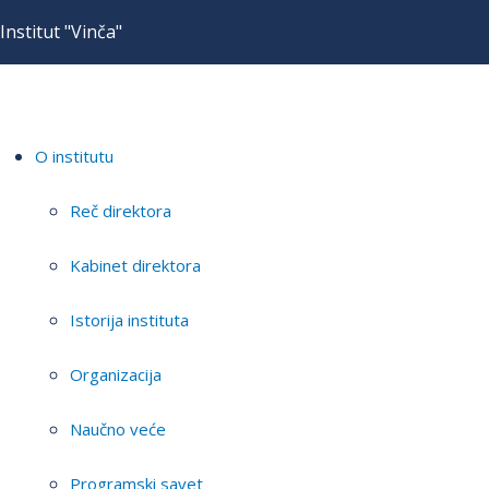
Institut "Vinča"
O institutu
Reč direktora
Kabinet direktora
Istorija instituta
Organizacija
Naučno veće
Programski savet