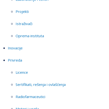
Projekti
Istraživači
Oprema instituta
Inovacije
Privreda
Licence
Sertifikati, rešenja i ovlašćenja
Radiofarmaceutici
Motori i vozila