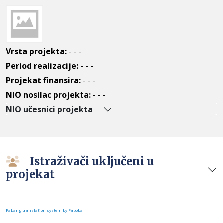
Vrsta projekta:
- - -
Period realizacije:
- - -
Projekat finansira:
- - -
NIO nosilac projekta:
- - -
NIO učesnici projekta
Istraživači uključeni u
projekat
FaLang translation system by Faboba