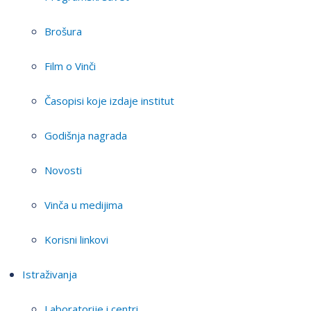
Brošura
Film o Vinči
Časopisi koje izdaje institut
Godišnja nagrada
Novosti
Vinča u medijima
Korisni linkovi
Istraživanja
Laboratorije i centri