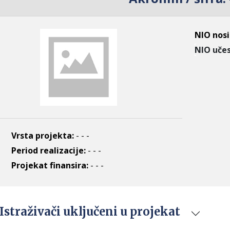
NIO nosi
NIO učes
Vrsta projekta:
- - -
Period realizacije:
- - -
Projekat finansira:
- - -
Istraživači uključeni u projekat