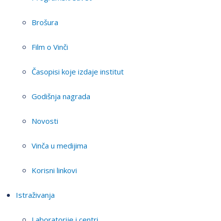
Brošura
Film o Vinči
Časopisi koje izdaje institut
Godišnja nagrada
Novosti
Vinča u medijima
Korisni linkovi
Istraživanja
Laboratorije i centri