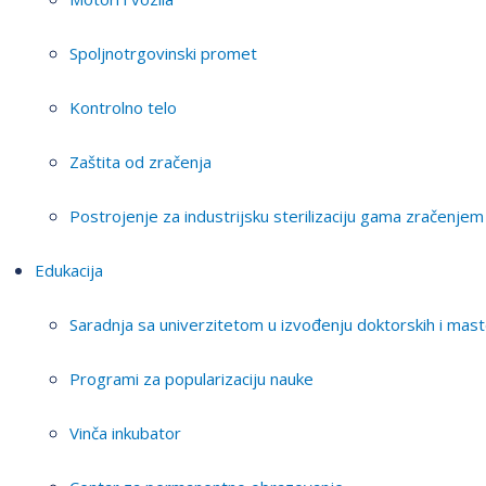
Spoljnotrgovinski promet
Kontrolno telo
Zaštita od zračenja
Postrojenje za industrijsku sterilizaciju gama zračenjem
Edukacija
Saradnja sa univerzitetom u izvođenju doktorskih i mast
Programi za popularizaciju nauke
Vinča inkubator