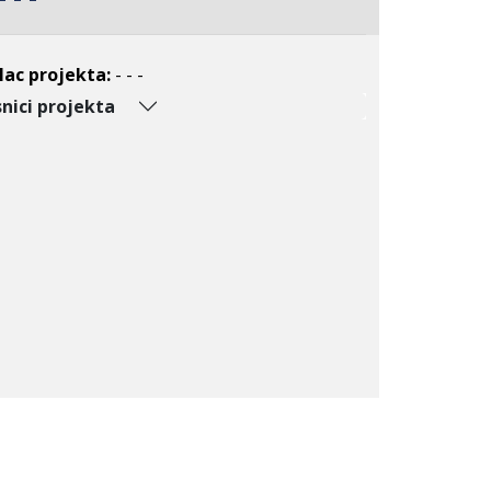
lac projekta:
- - -
nici projekta