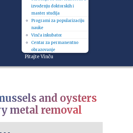
izvođenju doktorskih i
master studija
Programi za popularizaciju
nauke
Vinča inkubator
Centar za permanentno
obrazovanje
Pitajte Vinču
 mussels and oysters
avy metal removal
- - -