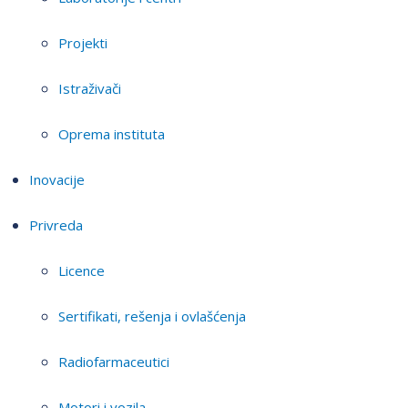
Projekti
Istraživači
Oprema instituta
Inovacije
Privreda
Licence
Sertifikati, rešenja i ovlašćenja
Radiofarmaceutici
Motori i vozila