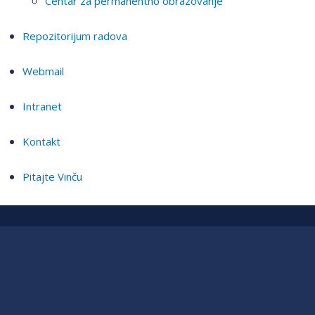
Centar za permanentno obrazovanje
Repozitorijum radova
Webmail
Intranet
Kontakt
Pitajte Vinču