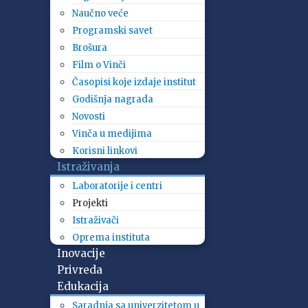
Naučno veće
Programski savet
Brošura
Film o Vinči
Časopisi koje izdaje institut
Godišnja nagrada
Novosti
Vinča u medijima
Korisni linkovi
Istraživanja
Laboratorije i centri
Projekti
Istraživači
Oprema instituta
Inovacije
Privreda
Edukacija
Saradnja sa univerzitetom u