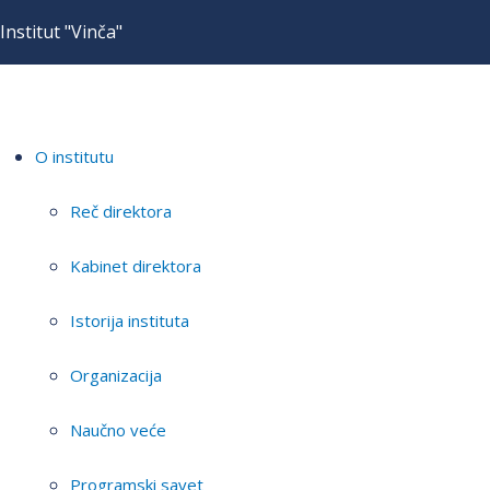
Institut "Vinča"
O institutu
Reč direktora
Kabinet direktora
Istorija instituta
Organizacija
Naučno veće
Programski savet