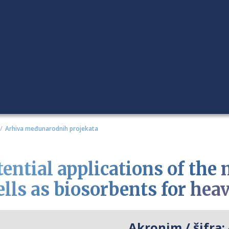
Arhiva međunarodnih projekata
tential applications of the
ells as biosorbents for he
Akronim / šifra: