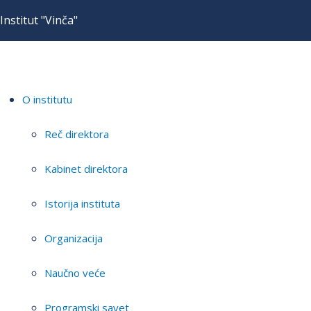
Institut "Vinča"
O institutu
Reč direktora
Kabinet direktora
Istorija instituta
Organizacija
Naučno veće
Programski savet