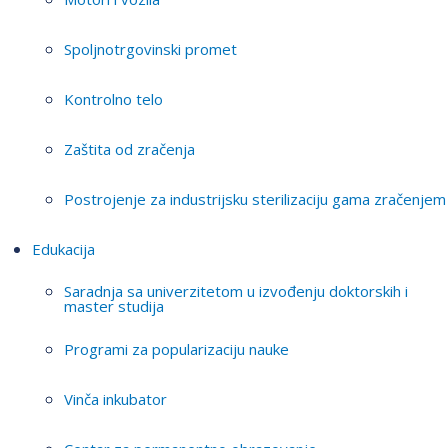
Spoljnotrgovinski promet
Kontrolno telo
Zaštita od zračenja
Postrojenje za industrijsku sterilizaciju gama zračenjem
Edukacija
Saradnja sa univerzitetom u izvođenju doktorskih i
master studija
Programi za popularizaciju nauke
Vinča inkubator