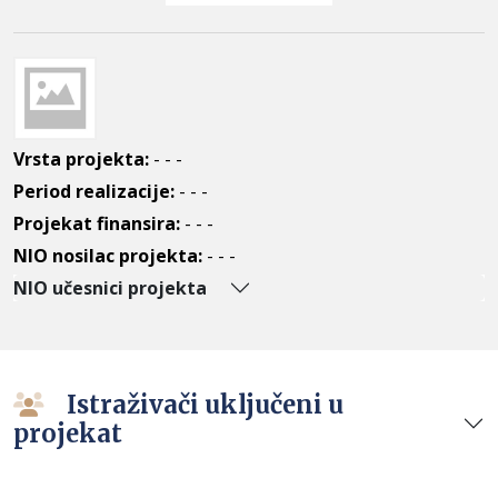
Vrsta projekta:
- - -
Period realizacije:
- - -
Projekat finansira:
- - -
NIO nosilac projekta:
- - -
NIO učesnici projekta
Istraživači uključeni u
projekat