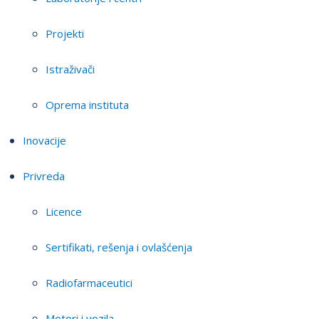
Projekti
Istraživači
Oprema instituta
Inovacije
Privreda
Licence
Sertifikati, rešenja i ovlašćenja
Radiofarmaceutici
Motori i vozila