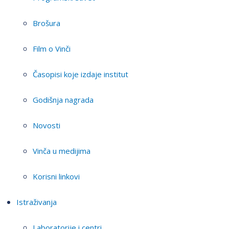
Brošura
Film o Vinči
Časopisi koje izdaje institut
Godišnja nagrada
Novosti
Vinča u medijima
Korisni linkovi
Istraživanja
Laboratorije i centri