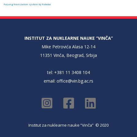
FaLang translation system by Faboba
INSTITUT ZA NUKLEARNE NAUKE “VINČA”
Mike Petrovića Alasa 12-14
11351 Vinča, Beograd, Srbija
tel: +381 11 3408 104
email:
office@vin.bg.ac.rs
Institut za nuklearne nauke ”Vinča” © 2020