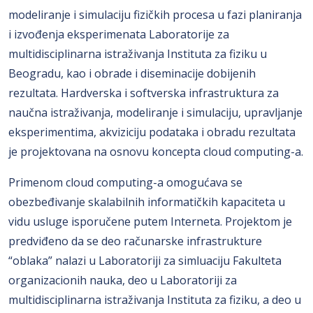
modeliranje i simulaciju fizičkih procesa u fazi planiranja
i izvođenja eksperimenata Laboratorije za
multidisciplinarna istraživanja Instituta za fiziku u
Beogradu, kao i obrade i diseminacije dobijenih
rezultata. Hardverska i softverska infrastruktura za
naučna istraživanja, modeliranje i simulaciju, upravljanje
eksperimentima, akviziciju podataka i obradu rezultata
je projektovana na osnovu koncepta cloud computing-a.
Primenom cloud computing-a omogućava se
obezbeđivanje skalabilnih informatičkih kapaciteta u
vidu usluge isporučene putem Interneta. Projektom je
predviđeno da se deo računarske infrastrukture
“oblaka” nalazi u Laboratoriji za simluaciju Fakulteta
organizacionih nauka, deo u Laboratoriji za
multidisciplinarna istraživanja Instituta za fiziku, a deo u