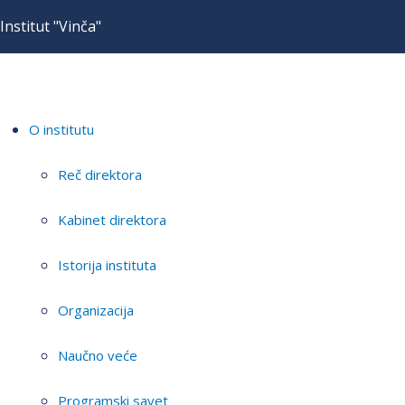
Institut "Vinča"
O institutu
Reč direktora
Kabinet direktora
Istorija instituta
Organizacija
Naučno veće
Programski savet