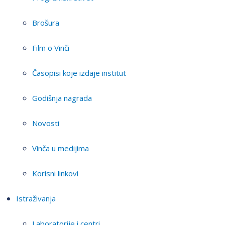
Brošura
Film o Vinči
Časopisi koje izdaje institut
Godišnja nagrada
Novosti
Vinča u medijima
Korisni linkovi
Istraživanja
Laboratorije i centri