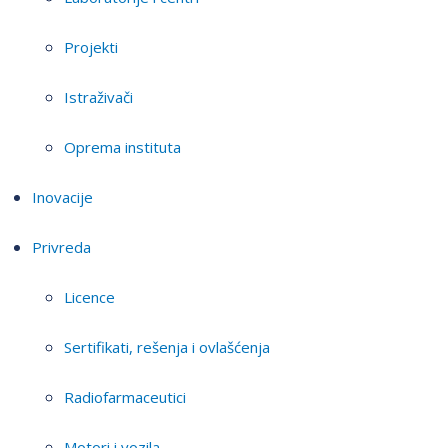
Projekti
Istraživači
Oprema instituta
Inovacije
Privreda
Licence
Sertifikati, rešenja i ovlašćenja
Radiofarmaceutici
Motori i vozila