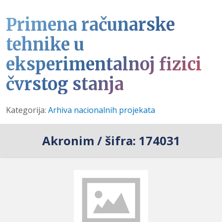
Primena računarske
tehnike u
eksperimentalnoj fizici
čvrstog stanja
Detalji
Kategorija:
Arhiva nacionalnih projekata
Akronim / šifra:
174031