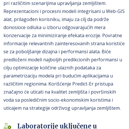
pri različitim scenarijima upravljanja zemljištem.
Reprezentacioni i procesni modeli integrisani u Web-GIS
alat, prilagođen korisniku, imaju za cilj da podrže
donosioce odluka u izboru odgovarajućih mera
konzervacije za minimiziranje efekata erozije. Povratne
informacije relevantnih zainteresovanih strana koristiće
se za poboljšanje dizajna i performansi alata. Biće
predloženi modeli najboljih predikcionih performansi u
cilju optimizacije količine ulaznih podataka za
parametrizaciju modela pri budućim aplikacijama u
različitim regionima. Korišćenje Predict-Er pristupa
značajno će uticati na kvalitet zemljišta i površinskih
voda sa posledičnim socio-ekonomskim koristima i
uticajem na strategije održivog upravljanja zemljištem.
Laboratorije uključene u