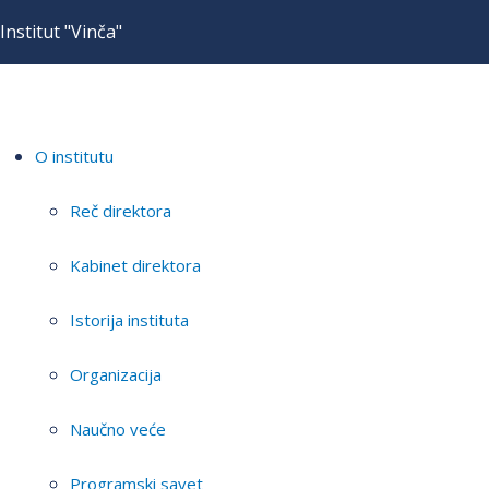
Institut "Vinča"
O institutu
Reč direktora
Kabinet direktora
Istorija instituta
Organizacija
Naučno veće
Programski savet