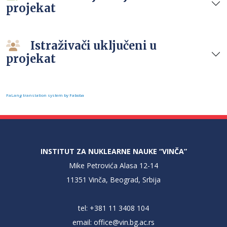
projekat
Istraživači uključeni u
projekat
FaLang translation system by Faboba
INSTITUT ZA NUKLEARNE NAUKE “VINČA”
Mike Petrovića Alasa 12-14
11351 Vinča, Beograd, Srbija
tel: +381 11 3408 104
email:
office@vin.bg.ac.rs