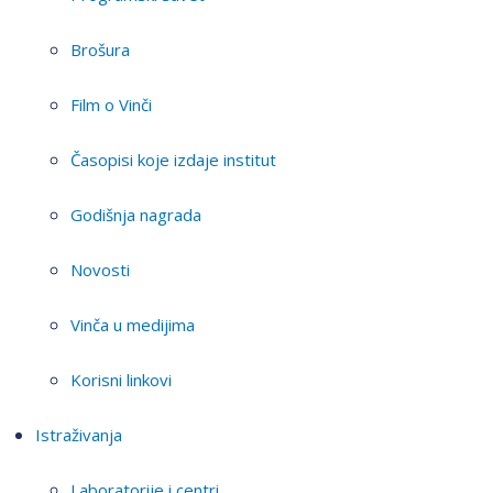
Brošura
Film o Vinči
Časopisi koje izdaje institut
Godišnja nagrada
Novosti
Vinča u medijima
Korisni linkovi
Istraživanja
Laboratorije i centri