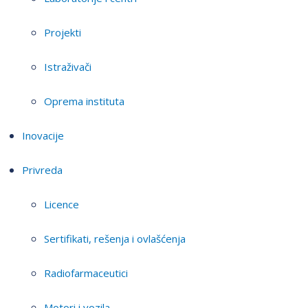
Projekti
Istraživači
Oprema instituta
Inovacije
Privreda
Licence
Sertifikati, rešenja i ovlašćenja
Radiofarmaceutici
Motori i vozila