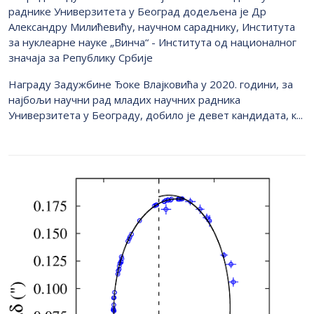
раднике Универзитета у Београд додељена је Др
Александру Милићевићу, научном сараднику, Института
за нуклеарне науке „Винча“ - Института од националног
значаја за Републику Србије
Награду Задужбине Ђоке Влајковића у 2020. години, за
најбољи научни рад младих научних радника
Универзитета у Београду, добило је девет кандидата, к...