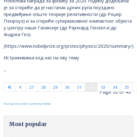
Нобелова награда за физику за 2020. годину додељена
је за откриће да је настанак црних рупа поуздано
предвиђање опште теорије релативности (др Роџер
Пенроуз) и за откриће супермасивног компактног објекта
у центру наше Галаксије (др Рајнхард Гензел и др
Андреа Гез).
(https://www.nobelprize.org/prizes/physics/2020/summary/)
Истраживања код нас на ову тему
...
27
28
29
30
31
32
33
34
35
Page 32 of 43
FaLang translation system by Faboba
Most popular