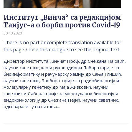
Институт „Винча“ са редакцијом
Танјуг-а о борби против Covid-19
30.10.2020
There is no part or complete translation available for
this page. Close this dialogue to see the original text.
Директор Института „Винча“ Проф. др Снежана Пајовић,
научни саветник, као и руководиоци Лабораторије за
биоинформатику и рачунарску хемију др Сања Глишић,
научни саветник, Лаобораторије за радиобиологију и
молекуларну генетику др Маја Живковић, научни
саветник и Лабораторије за молекуларну биологију и
ендокринологију др Снежана Пејић, научни саветник,
одговарале су на питања...