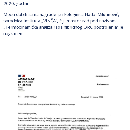
2020. godini.
Među dobitnicima nagrade je i koleginica Nada Milutinović,
saradnica Instituta „VINČA“, čiji master rad pod nazivom
„Termodinamička analiza rada hibridnog ORC postrojenja“ je
nagrađen.
...