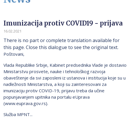
Imunizacija protiv COVID19 - prijava
16.02.2021
There is no part or complete translation available for
this page. Close this dialogue to see the original text.
Poštovani,
Vlada Republike Srbije, Kabinet predsednika Vlade je dostavio
Ministarstvu prosvete, nauke i tehnološkog razvoja
obaveštenje da svi zaposleni iz ustanova i institucija koje su u
nadležnosti Ministarstva, a koji su zainteresovani za
imunizaciju protiv COVID-19, prijavu treba da učine
popunjavanjem upitnika na portalu eUprava
(www.euprava.gov.rs).
Služba MPNT...