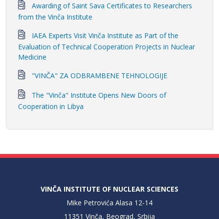
Awarding of Saint Sava Certificates to Researchers
from the Vinča Institute
IAEA Experts Visit Vinča Institute as Part of the
Evaluation of Technical Cooperation Projects in Nuclear
Medicine
"VINČA" ZA ODBRAMBENE TEHNOLOGIJE
The "Vinča" Institute Opens New Doors of
Cooperation in Libya
VINČA INSTITUTE OF NUCLEAR SCIENCES
Mike Petrovića Alasa 12-14
11351 Vinča, Beograd, Srbija