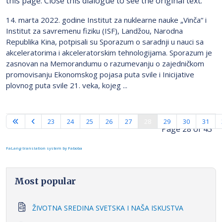
this page. Close this dialogue to see the original text.
14. marta 2022. godine Institut za nuklearne nauke „Vinča“ i
Institut za savremenu fiziku (ISF), Landžou, Narodna
Republika Kina, potpisali su Sporazum o saradnji u nauci sa
akceleratorima i akceleratorskim tehnologijama. Sporazum je
zasnovan na Memorandumu o razumevanju o zajedničkom
promovisanju Ekonomskog pojasa puta svile i Inicijative
plovnog puta svile 21. veka, kojeg ...
23
24
25
26
27
28
29
30
31
Page 28 of 43
FaLang translation system by Faboba
Most popular
ŽIVOTNA SREDINA SVETSKA I NAŠA ISKUSTVA