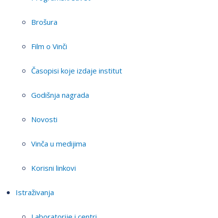
Brošura
Film o Vinči
Časopisi koje izdaje institut
Godišnja nagrada
Novosti
Vinča u medijima
Korisni linkovi
Istraživanja
Laboratorije i centri