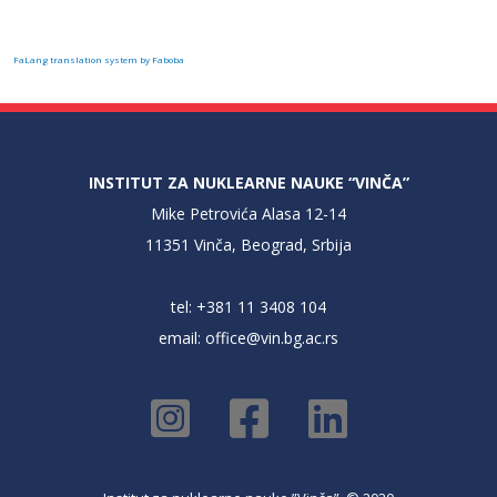
FaLang translation system by Faboba
INSTITUT ZA NUKLEARNE NAUKE “VINČA”
Mike Petrovića Alasa 12-14
11351 Vinča, Beograd, Srbija
tel: +381 11 3408 104
email:
office@vin.bg.ac.rs