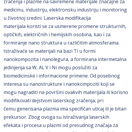
zračenja i plazme na savremene materijale značajne za
medicinu, industriju, elektronsku industriju i monitoring
u životnoj sredini. Laserska modifikacija
materijala koristi se za usmerene promene strukturnih,
optičkih, električnih i hemijskih osobina, kao i za
formiranje nano struktura u različitim atmosferama.
Istraživaće se materijali na bazi Ti u formi
nanokompozita i nanolegura, a formirana intermetalna
jedinjenja sa W, Al, V i Ni mogu poslužiti za
biomedicinske i informacione primene. Od posebnog
interesa su nanostrukture i nanokompoziti koji se
mogu nagraditi na površini ovakvih materijala ili korisno
modifikovati dejstvom laserskog zračenja, pri
čemu generisana plazma ima specifičan uticaj ili je bitan
prekursor. Zbog ovoga su istraživanja laserskih
efekata i procesa u plazmi od presudnog značaja za