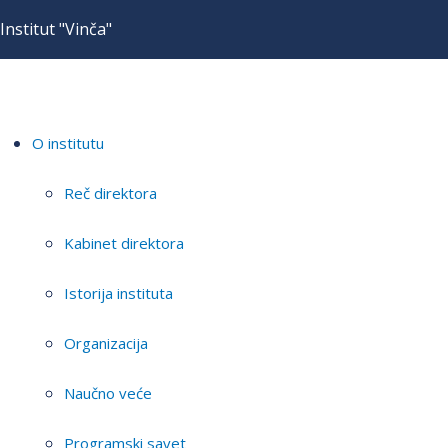
Institut "Vinča"
O institutu
Reč direktora
Kabinet direktora
Istorija instituta
Organizacija
Naučno veće
Programski savet