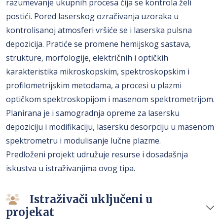
razumevanje ukupnih procesa čija se kontrola želi
postići. Pored laserskog ozračivanja uzoraka u
kontrolisanoj atmosferi vršiće se i laserska pulsna
depozicija. Pratiće se promene hemijskog sastava,
strukture, morfologije, električnih i optičkih
karakteristika mikroskopskim, spektroskopskim i
profilometrijskim metodama, a procesi u plazmi
optičkom spektroskopijom i masenom spektrometrijom.
Planirana je i samogradnja opreme za lasersku
depoziciju i modifikaciju, lasersku desorpciju u masenom
spektrometru i modulisanje lučne plazme.
Predloženi projekt udružuje resurse i dosadašnja
iskustva u istraživanjima ovog tipa.
Istraživači uključeni u
projekat