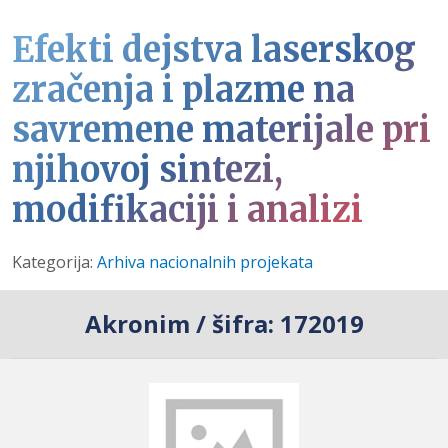
Efekti dejstva laserskog
zračenja i plazme na
savremene materijale pri
njihovoj sintezi,
modifikaciji i analizi
Detalji
Kategorija:
Arhiva nacionalnih projekata
Akronim / šifra:
172019