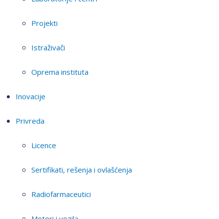
Projekti
Istraživači
Oprema instituta
Inovacije
Privreda
Licence
Sertifikati, rešenja i ovlašćenja
Radiofarmaceutici
Motori i vozila