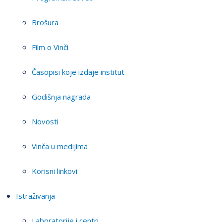
Brošura
Film o Vinči
Časopisi koje izdaje institut
Godišnja nagrada
Novosti
Vinča u medijima
Korisni linkovi
Istraživanja
Laboratorije i centri