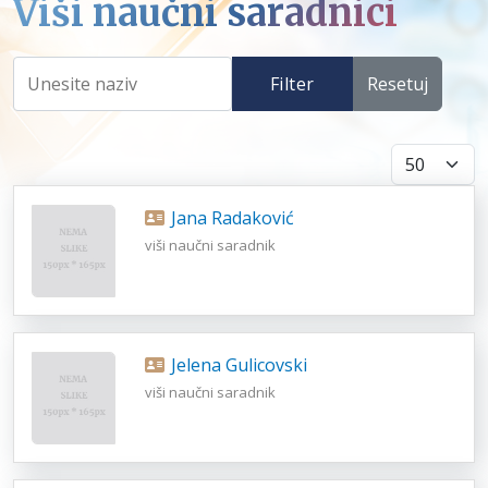
Viši naučni saradnici
Filter
Resetuj
Prikaži broj
Jana Radaković
viši naučni saradnik
Jelena Gulicovski
viši naučni saradnik