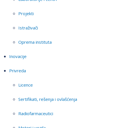
Projekti
Istraživači
Oprema instituta
Inovacije
Privreda
Licence
Sertifikati, rešenja i ovlašćenja
Radiofarmaceutici
Motori i vozila