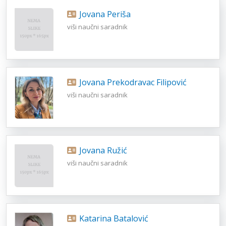
Jovana Periša
viši naučni saradnik
Jovana Prekodravac Filipović
viši naučni saradnik
Jovana Ružić
viši naučni saradnik
Katarina Batalović