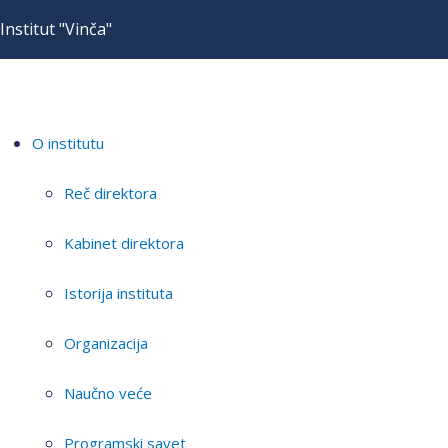
Institut "Vinča"
O institutu
Reč direktora
Kabinet direktora
Istorija instituta
Organizacija
Naučno veće
Programski savet