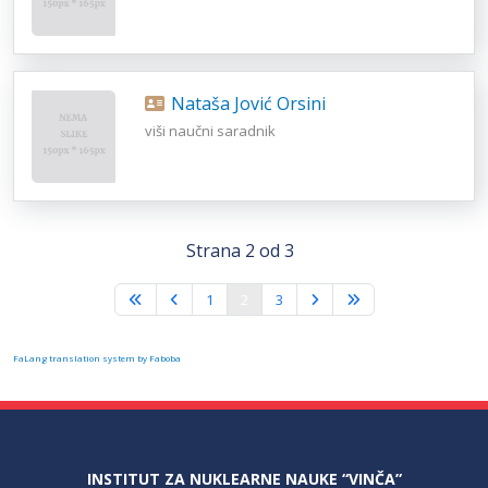
Nataša Jović Orsini
viši naučni saradnik
Strana 2 od 3
1
2
3
FaLang translation system by Faboba
INSTITUT ZA NUKLEARNE NAUKE “VINČA”