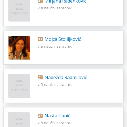
Mirjana Radenković
viši naučni saradnik
Mojca Stojiljković
viši naučni saradnik
Nadežda Radmilović
viši naučni saradnik
Nasta Tanić
viši naučni saradnik