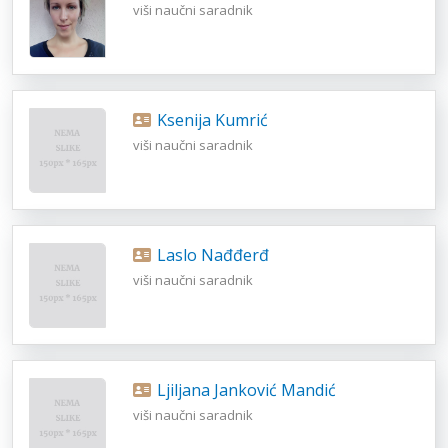
viši naučni saradnik
Ksenija Kumrić
viši naučni saradnik
Laslo Nađđerđ
viši naučni saradnik
Ljiljana Janković Mandić
viši naučni saradnik