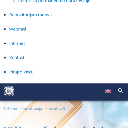
Centar za permanentno obrazovanje
Repozitorijum radova
Webmail
Intranet
Kontakt
Pitajte Vinču
Početna
Istraživanja
Istraživači