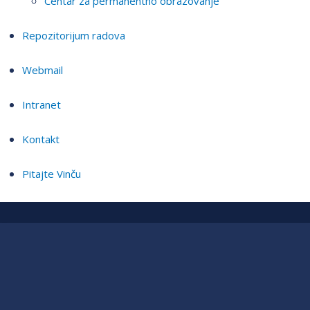
Centar za permanentno obrazovanje
Repozitorijum radova
Webmail
Intranet
Kontakt
Pitajte Vinču