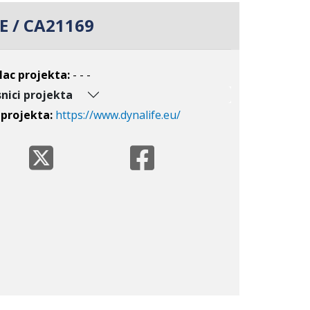
E / CA21169
lac projekta:
- - -
nici projekta
 projekta:
https://www.dynalife.eu/