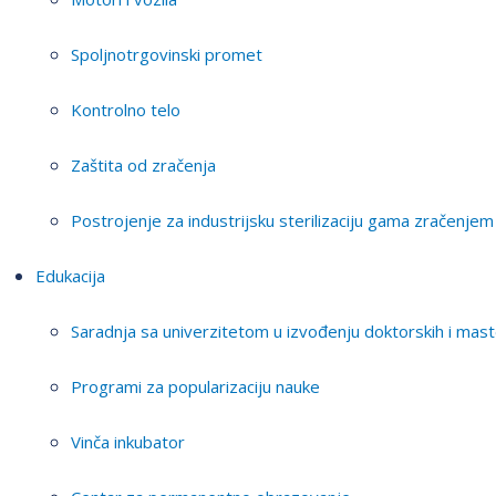
Spoljnotrgovinski promet
Kontrolno telo
Zaštita od zračenja
Postrojenje za industrijsku sterilizaciju gama zračenjem
Edukacija
Saradnja sa univerzitetom u izvođenju doktorskih i mast
Programi za popularizaciju nauke
Vinča inkubator