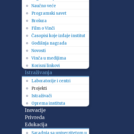
Naučno veće
Programski savet
Brošura
Film o Vinči
Časopisi koje izdaje institut
Godišnja nagrada
Novosti
Vinča u medijima
Korisni linkovi
Istraživanja
Laboratorije i centri
Projekti
Istraživači
Oprema instituta
Inovacije
Privreda
Edukacija
Saradnja sa univerzitetom u