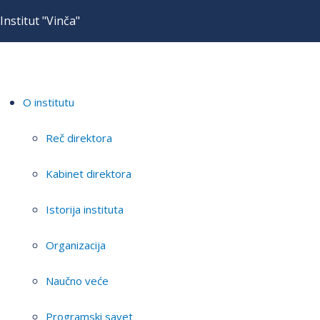
Institut "Vinča"
O institutu
Reč direktora
Kabinet direktora
Istorija instituta
Organizacija
Naučno veće
Programski savet