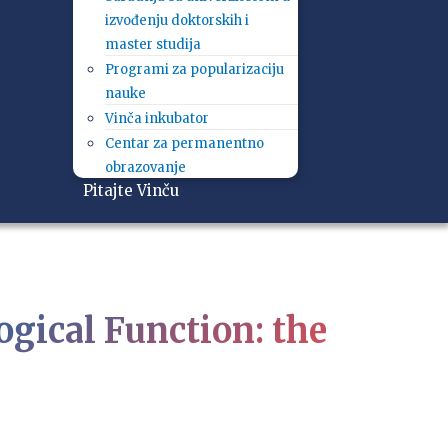
izvođenju doktorskih i
master studija
Programi za popularizaciju
nauke
Vinča inkubator
Centar za permanentno
obrazovanje
Pitajte Vinču
ogical Function: the