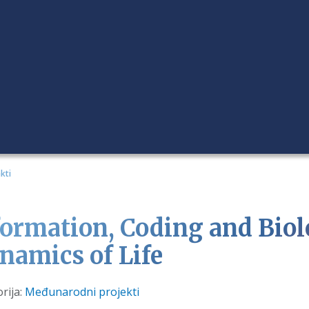
kti
formation, Coding and Biol
namics of Life
i
rija:
Međunarodni projekti