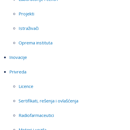
Projekti
Istraživači
Oprema instituta
Inovacije
Privreda
Licence
Sertifikati, rešenja i ovlašćenja
Radiofarmaceutici
Motori i vozila