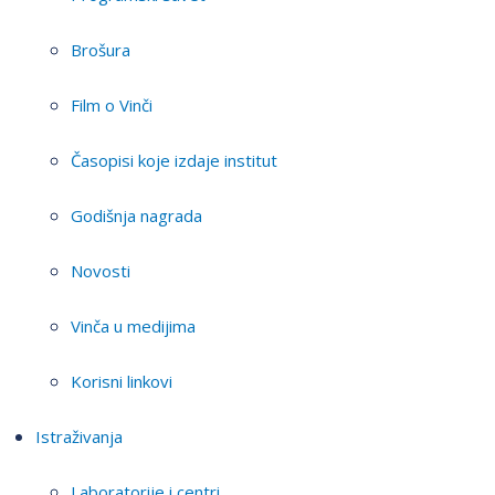
Brošura
Film o Vinči
Časopisi koje izdaje institut
Godišnja nagrada
Novosti
Vinča u medijima
Korisni linkovi
Istraživanja
Laboratorije i centri