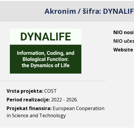
Akronim / šifra:
DYNALIF
NIO nosi
NIO učes
Website
Vrsta projekta:
COST
Period realizacije:
2022 - 2026.
Projekat finansira:
European Cooperation
in Science and Technology