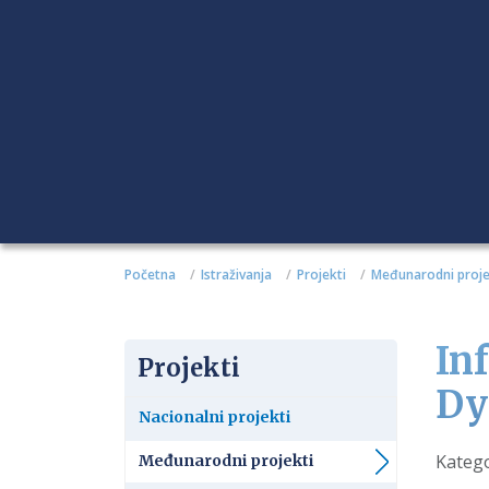
Početna
Istraživanja
Projekti
Međunarodni proje
In
Projekti
Dy
Nacionalni projekti
Detalj
Katego
Međunarodni projekti