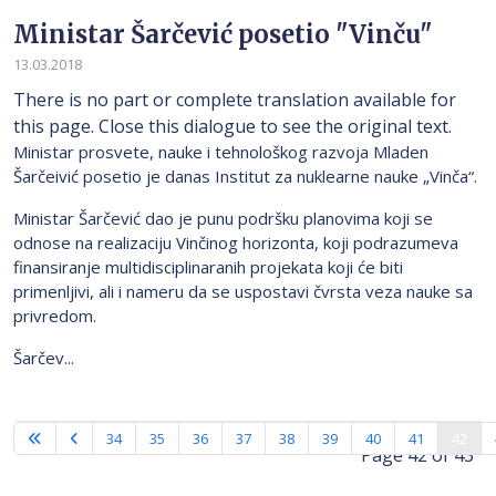
Ministar Šarčević posetio "Vinču"
13.03.2018
There is no part or complete translation available for
this page. Close this dialogue to see the original text.
Ministar prosvete, nauke i tehnološkog razvoja Mladen
Šarčeivić posetio je danas Institut za nuklearne nauke „Vinča“.
Ministar Šarčević dao je punu podršku planovima koji se
odnose na realizaciju Vinčinog horizonta, koji podrazumeva
finansiranje multidisciplinaranih projekata koji će biti
primenljivi, ali i nameru da se uspostavi čvrsta veza nauke sa
privredom.
Šarčev...
34
35
36
37
38
39
40
41
42
Page 42 of 43