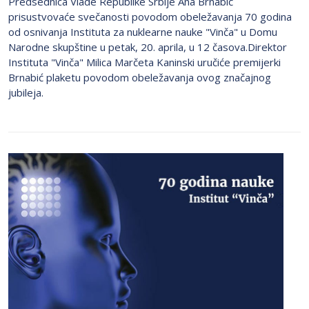
Predsednica Vlade Republike Srbije Ana Brnabić
prisustvovaće svečanosti povodom obeležavanja 70 godina
od osnivanja Instituta za nuklearne nauke "Vinča" u Domu
Narodne skupštine u petak, 20. aprila, u 12 časova.Direktor
Instituta "Vinča" Milica Marčeta Kaninski uručiće premijerki
Brnabić plaketu povodom obeležavanja ovog značajnog
jubileja.