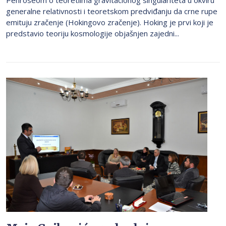
Penroseom o teoretiima gravitacionog singulariteta u okviru
generalne relativnosti i teoretskom predviđanju da crne rupe
emituju zračenje (Hokingovo zračenje). Hoking je prvi koji je
predstavio teoriju kosmologije objašnjen zajedni...